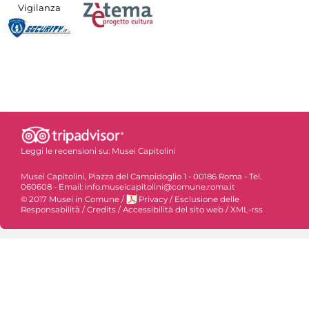
Vigilanza
Leggi le recensioni su:
Musei Capitolini
Musei Capitolini, Piazza del Campidoglio 1 - 00186 Roma - Tel.
060608 - Email: info.museicapitolini@comune.roma.it
© 2017 Musei in Comune
/
Privacy
/
Esclusione delle
Responsabilità
/
Credits
/
Accessibilità del sito web
/
XML-rss