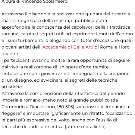
A cura di Vincenzo Scolamiero.
Attraverso il disegno e la realizzazione guidata del ritratto a
matita, negli spazi della mostra, il pubblico potrà
approfondire la conoscenza dei capolavori della ritrattistica
romana, carpire i segreti utili ad esprimere i moti dell’animo
e i suoi turbamenti, dialogando con tutor d’eccezione quali i
giovani artisti dell’
Accademia di Belle Arti
di Roma, e i loro
docenti.
I partecipanti avranno inoltre la rara opportunità di seguire
dal vivo la realizzazione di un’opera d’arte tramite
l’interazione con i giovani artisti, impegnati nella creazione
di un disegno, ed avvicinarsi ai segreti delle tecniche
artistiche.
Attraverso la comprensione della ritrattistica del periodo
imperiale romano, meno noto al grande pubblico (da
Commodo a Diocleziano, 180-305) sarà possibile imparare a
“leggere” e impostare graficamente un ritratto focalizzando
le parti più espressive del volto, anche con l’ausilio di
tecniche di tradizione antica (punte metalliche).