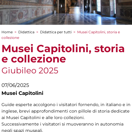
Home
>
Didattica
>
Didattica per tutti
>
Musei Capitolini, storia e
Tu sei qui
collezione
Musei Capitolini, storia
e collezione
Giubileo 2025
07/06/2025
Musei Capitolini
Guide esperte accolgono i visitatori fornendo, in italiano e in
inglese, brevi approfondimenti con pillole di storia dedicate
ai Musei Capitolini e alle loro collezioni.
Successivamente i visitatori si muoveranno in autonomia
negli spazi museali.