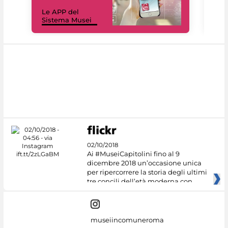
Il 
Le APP del
Mus
Sistema Musei
net
02/10/2018
Ai #MuseiCapitolini fino al 9
dicembre 2018 un’occasione unica
per ripercorrere la storia degli ultimi
tre concili dell’età moderna con
museiincomuneroma