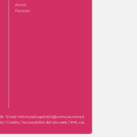
Avvisi
Partner
608 - Email: info.museicapitolini@comune.roma.it
tà
/
Credits
/
Accessibilità del sito web
/
XML-rss