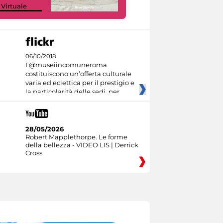
 Virtuale
Culture
06/10/2018
I @museiincomuneroma
costituiscono un’offerta culturale
varia ed eclettica per il prestigio e
la particolarità delle sedi, per
28/05/2026
Robert Mapplethorpe. Le forme
della bellezza - VIDEO LIS | Derrick
Cross