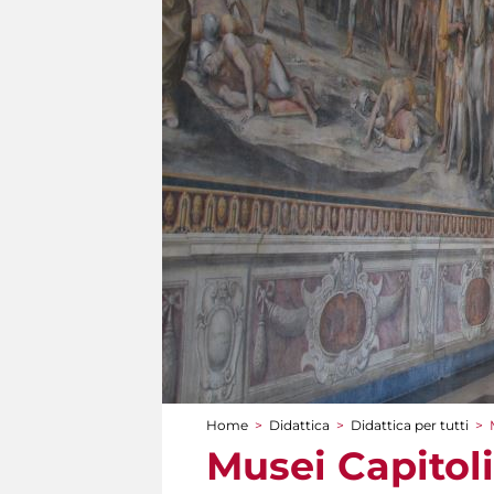
Home
>
Didattica
>
Didattica per tutti
>
Tu sei qui
Musei Capitoli