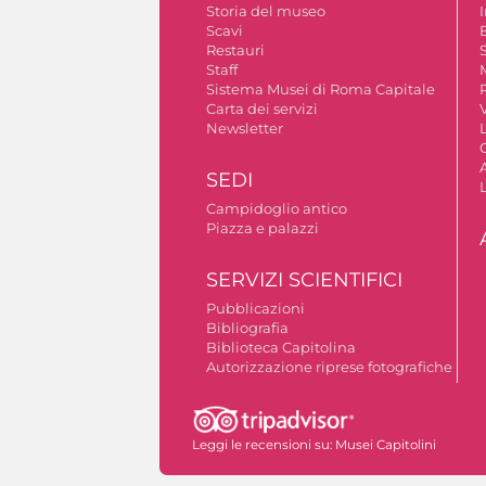
Storia del museo
Scavi
Restauri
S
Staff
Sistema Musei di Roma Capitale
Carta dei servizi
V
Newsletter
A
SEDI
Campidoglio antico
Piazza e palazzi
SERVIZI SCIENTIFICI
Pubblicazioni
Bibliografia
Biblioteca Capitolina
Autorizzazione riprese fotografiche
Leggi le recensioni su:
Musei Capitolini