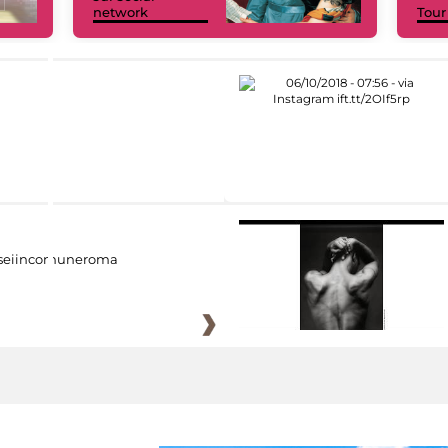
network
Tour
eiincomuneroma