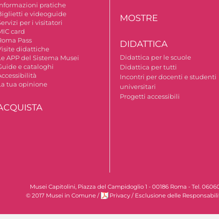
Informazioni pratiche
Biglietti e videoguide
MOSTRE
ervizi per i visitatori
MIC card
Roma Pass
DIDATTICA
isite didattiche
Didattica per le scuole
Le APP del Sistema Musei
Guide e cataloghi
Didattica per tutti
ccessibilità
Incontri per docenti e studenti
La tua opinione
universitari
Progetti accessibili
ACQUISTA
Musei Capitolini, Piazza del Campidoglio 1 - 00186 Roma - Tel. 060
© 2017 Musei in Comune
/
Privacy
/
Esclusione delle Responsabili