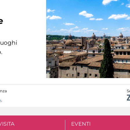
e
 luoghi
.
anza
S
VISITA
EVENTI