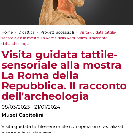
Home
>
Didattica
>
Progetti accessibili
>
Visita guidata tattile-
Tu sei qui
sensoriale alla mostra La Roma della Repubblica. Il racconto
dell'archeologia
Visita guidata tattile-
sensoriale alla mostra
La Roma della
Repubblica. Il racconto
dell'archeologia
08/03/2023 - 21/01/2024
Musei Capitolini
Visita guidata tattile-sensoriale con operatori specializzati
disponibile su richiesta.