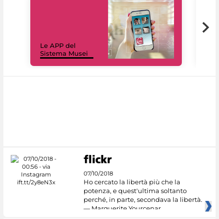
Il 
Le APP del
Mus
Sistema Musei
net
07/10/2018
Ho cercato la libertà più che la
potenza, e quest'ultima soltanto
perché, in parte, secondava la libertà.
— Marguerite Yourcenar