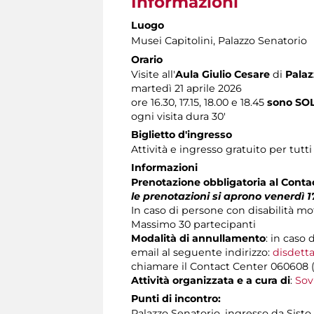
Informazioni
Luogo
Musei Capitolini
, Palazzo Senatorio
Orario
Visite all'
Aula Giulio Cesare
di
Palaz
martedì 21 aprile 2026
ore 16.30, 17.15, 18.00 e 18.45
sono SOLD
ogni visita dura 30'
Biglietto d'ingresso
Attività e ingresso gratuito per tutti
Informazioni
Prenotazione obbligatoria al Cont
le prenotazioni si aprono venerdì 17
In caso di persone con disabilità m
Massimo 30 partecipanti
Modalità di annullamento
: in caso 
email al seguente indirizzo:
disdetta
chiamare il Contact Center 060608 (att
Attività organizzata e a cura di
:
Sov
Punti di incontro:
Palazzo Senatorio, ingresso da Sisto 