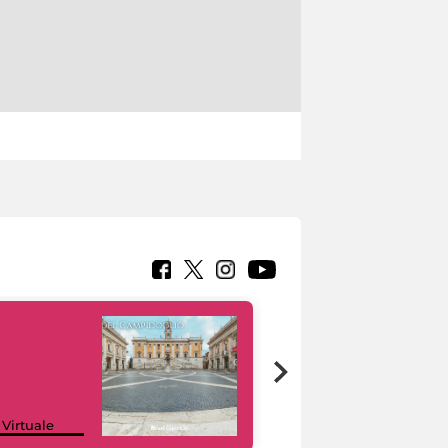
Google Arts &
 Virtuale
Culture