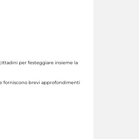
cittadini per festeggiare insieme la
e e forniscono brevi approfondimenti