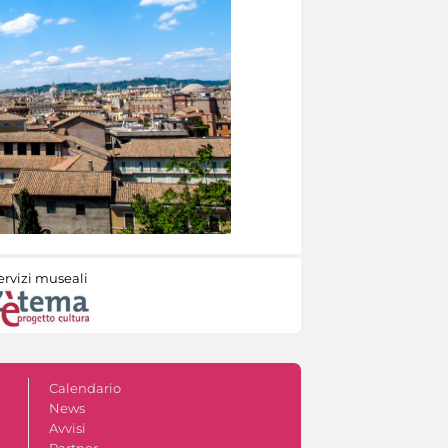
ervizi museali
Calendario
News
Avvisi
Partner