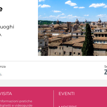
e
 luoghi
.
anza
S
VISITA
EVENTI
Informazioni pratiche
Biglietti e videoguide