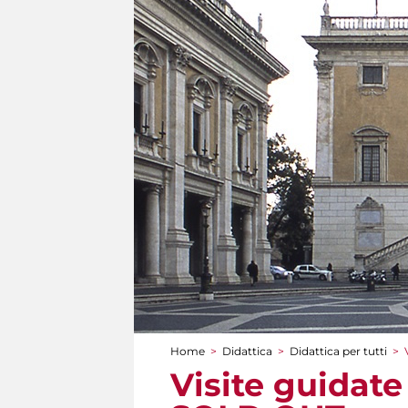
Home
>
Didattica
>
Didattica per tutti
>
Tu sei qui
Visite guidate 