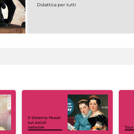
Didattica per tutti
Il Sistema Musei
sui social
network
Tour