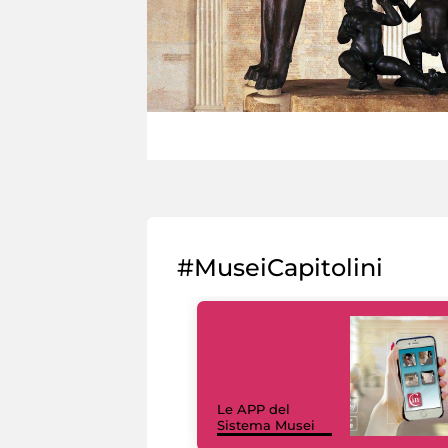
#MuseiCapitolini
Le APP del
Sistema Musei