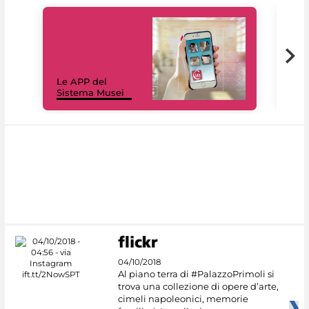
Il 
Le APP del
Mus
Sistema Musei
net
04/10/2018
Al piano terra di #PalazzoPrimoli si
trova una collezione di opere d’arte,
cimeli napoleonici, memorie