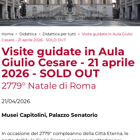
Home
>
Didattica
>
Didattica per tutti
>
Visite guidate in Aula Giulio
Tu sei qui
Cesare - 21 aprile 2026 - SOLD OUT
Visite guidate in Aula
Giulio Cesare - 21 aprile
2026 - SOLD OUT
2779° Natale di Roma
21/04/2026
Musei Capitolini,
Palazzo Senatorio
In occasione del 2779° compleanno della Città Eterna, le