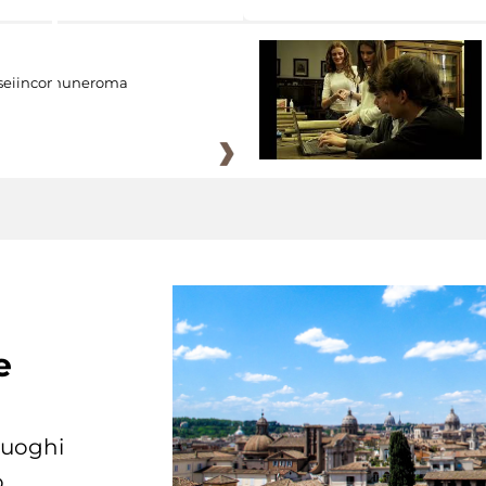
eiincomuneroma
e
 luoghi
.