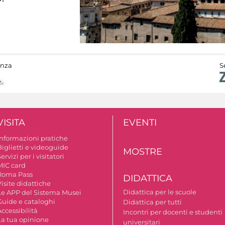
anza
S
VISITA
EVENTI
Informazioni pratiche
Biglietti e videoguide
MOSTRE
ervizi per i visitatori
MIC card
Roma Pass
DIDATTICA
isite didattiche
Didattica per le scuole
Le APP del Sistema Musei
Guide e cataloghi
Didattica per tutti
ccessibilità
Incontri per docenti e studenti
La tua opinione
universitari