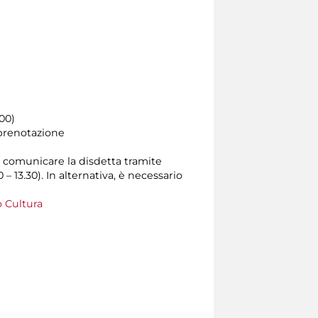
.00)
 prenotazione
rio comunicare la disdetta tramite
0 – 13.30). In alternativa, è necessario
 Cultura