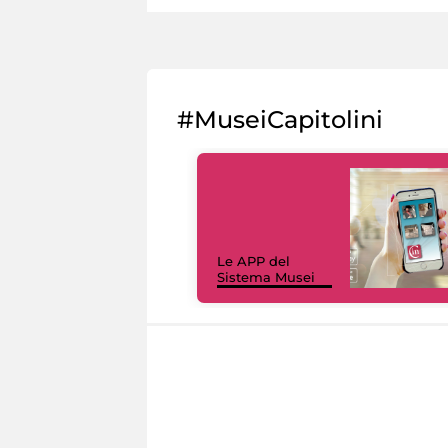
#MuseiCapitolini
Le APP del
Sistema Musei