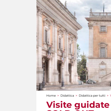
Home
>
Didattica
>
Didattica per tutti
>
Tu sei qui
Visite guidate