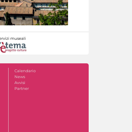
ervizi museali
Calendario
News
Avvisi
Partner