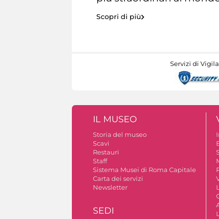
Scopri di più
Servizi di Vigil
IL MUSEO
Storia del museo
Scavi
Restauri
S
Staff
Sistema Musei di Roma Capitale
Carta dei servizi
V
Newsletter
A
SEDI