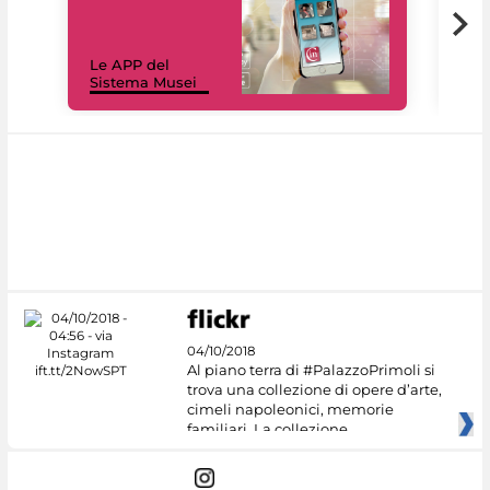
Il 
Le APP del
Mus
Sistema Musei
net
04/10/2018
Al piano terra di #PalazzoPrimoli si
trova una collezione di opere d’arte,
cimeli napoleonici, memorie
familiari. La collezione