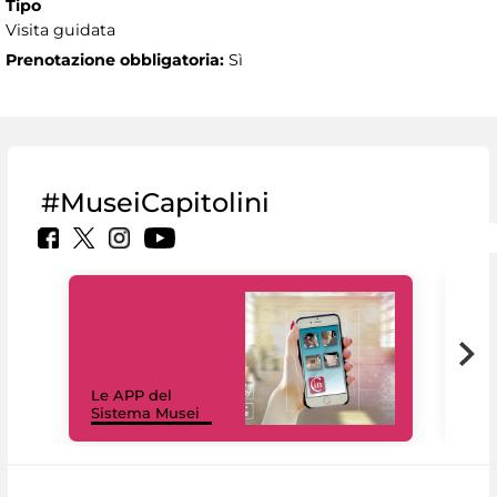
Tipo
Visita guidata
Prenotazione obbligatoria:
Sì
#MuseiCapitolini
Il 
Le APP del
Mus
Sistema Musei
net