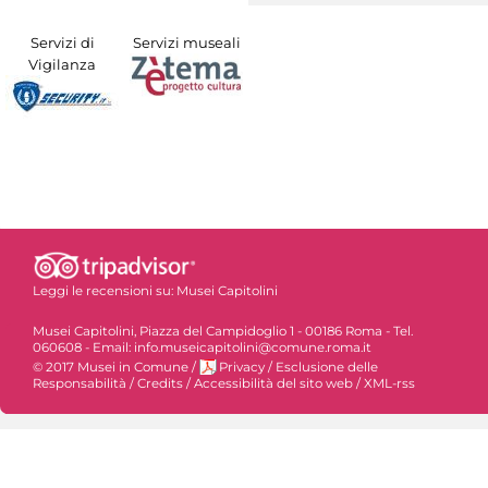
Servizi di
Servizi museali
Vigilanza
Leggi le recensioni su:
Musei Capitolini
Musei Capitolini, Piazza del Campidoglio 1 - 00186 Roma - Tel.
060608 - Email: info.museicapitolini@comune.roma.it
© 2017 Musei in Comune
/
Privacy
/
Esclusione delle
Responsabilità
/
Credits
/
Accessibilità del sito web
/
XML-rss