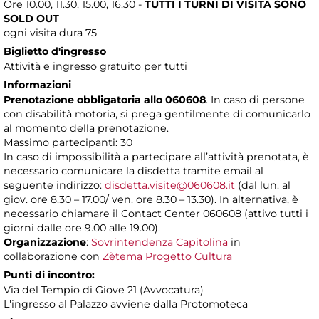
Ore 10.00, 11.30, 15.00, 16.30 -
TUTTI I TURNI DI VISITA SONO
SOLD OUT
ogni visita dura 75'
Biglietto d'ingresso
Attività e ingresso gratuito per tutti
Informazioni
Prenotazione obbligatoria allo 060608
. In caso di persone
con disabilità motoria, si prega gentilmente di comunicarlo
al momento della prenotazione.
Massimo partecipanti: 30
In caso di impossibilità a partecipare all’attività prenotata, è
necessario comunicare la disdetta tramite email al
seguente indirizzo:
disdetta.visite@060608.it
(dal lun. al
giov. ore 8.30 – 17.00/ ven. ore 8.30 – 13.30). In alternativa, è
necessario chiamare il Contact Center 060608 (attivo tutti i
giorni dalle ore 9.00 alle 19.00).
Organizzazione
:
Sovrintendenza Capitolina
in
collaborazione con
Zètema Progetto Cultura
Punti di incontro:
Via del Tempio di Giove 21 (Avvocatura)
L'ingresso al Palazzo avviene dalla Protomoteca