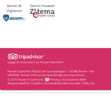
Servizi di
Servizi museali
Vigilanza
Leggi le recensioni su:
Musei Capitolini
Musei Capitolini, Piazza del Campidoglio 1 - 00186 Roma - Tel.
060608 - Email: info.museicapitolini@comune.roma.it
© 2017 Musei in Comune
/
Privacy
/
Esclusione delle
Responsabilità
/
Credits
/
Accessibilità del sito web
/
XML-rss