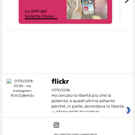
Il 
Le APP del
Mus
Sistema Musei
net
07/10/2018
Ho cercato la libertà più che la
potenza, e quest'ultima soltanto
perché, in parte, secondava la libertà.
— Marguerite Yourcenar
museiincomuneroma