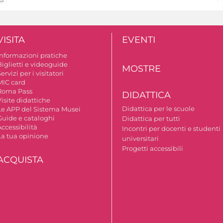
VISITA
EVENTI
Informazioni pratiche
Biglietti e videoguide
MOSTRE
ervizi per i visitatori
MIC card
Roma Pass
DIDATTICA
isite didattiche
Didattica per le scuole
Le APP del Sistema Musei
Guide e cataloghi
Didattica per tutti
ccessibilità
Incontri per docenti e studenti
La tua opinione
universitari
Progetti accessibili
ACQUISTA