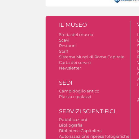
IL MUSEO
Storia del museo
Scavi
Restauri
S
Staff
Sistema Musei di Roma Capitale
Carta dei servizi
V
Newsletter
A
SEDI
Campidoglio antico
Piazza e palazzi
SERVIZI SCIENTIFICI
Pubblicazioni
Bibliografia
Biblioteca Capitolina
Autorizzazione riprese fotografiche