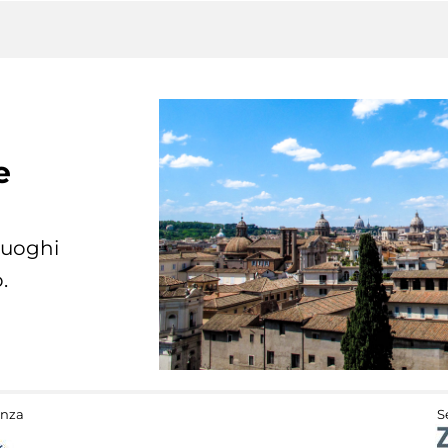
e
 luoghi
.
anza
S