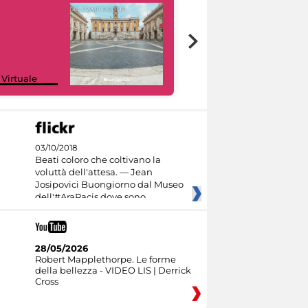
Google Arts &
 Virtuale
Culture
03/10/2018
Beati coloro che coltivano la
voluttà dell'attesa. — Jean
Josipovici Buongiorno dal Museo
dell'#AraPacis dove sono
28/05/2026
Robert Mapplethorpe. Le forme
della bellezza - VIDEO LIS | Derrick
Cross