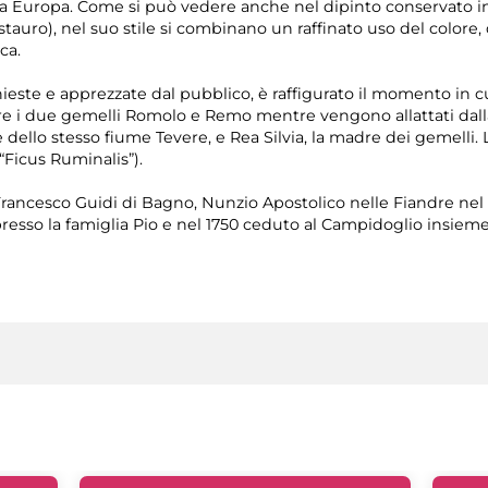
tutta Europa. Come si può vedere anche nel dipinto conservato
tauro), nel suo stile si combinano un raffinato uso del colore, 
ca.
ieste e apprezzate dal pubblico, è raffigurato il momento in cu
vere i due gemelli Romolo e Remo mentre vengono allattati dalla
dello stesso fiume Tevere, e Rea Silvia, la madre dei gemelli.
“Ficus Ruminalis”).
rancesco Guidi di Bagno, Nunzio Apostolico nelle Fiandre nel p
sso la famiglia Pio e nel 1750 ceduto al Campidoglio insieme