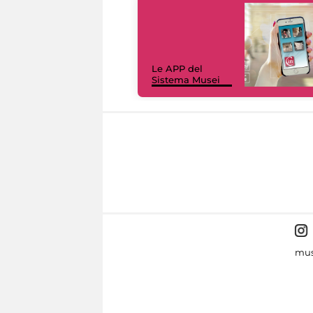
Le APP del
Sistema Musei
mus