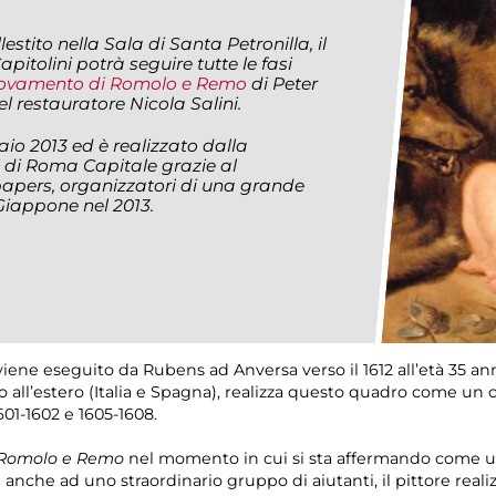
stito nella Sala di Santa Petronilla, il
apitolini potrà seguire tutte le fasi
rovamento di Romolo e Remo
di Peter
l restauratore Nicola Salini.
aio 2013 ed è realizzato dalla
i di Roma Capitale grazie al
apers, organizzatori di una grande
Giappone nel 2013.
iene eseguito da Rubens ad Anversa verso il 1612 all’età 35 anni.
all’estero (Italia e Spagna), realizza questo quadro come un 
601-1602 e 1605-1608.
 Romolo e Remo
nel momento in cui si sta affermando come uno
anche ad uno straordinario gruppo di aiutanti, il pittore reali