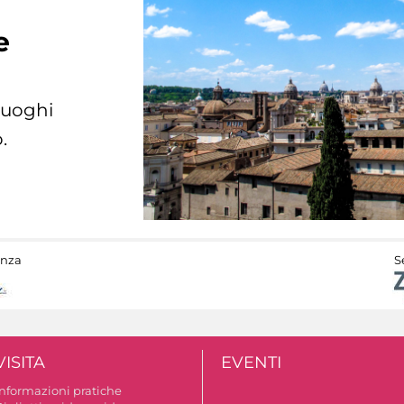
e
 luoghi
.
anza
S
VISITA
EVENTI
Informazioni pratiche