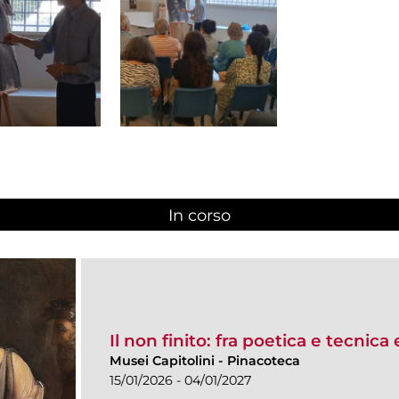
In corso
(scheda attiva)
Il non finito: fra poetica e tecnica
Musei Capitolini
-
Pinacoteca
15/01/2026 - 04/01/2027