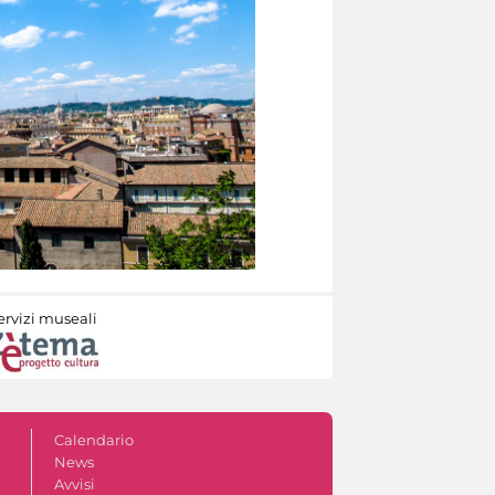
ervizi museali
Calendario
News
Avvisi