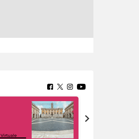
Google Arts &
 Virtuale
Culture