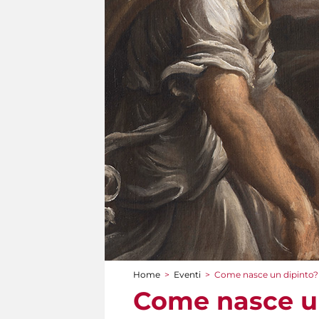
Home
>
Eventi
>
Come nasce un dipinto?
Tu sei qui
Come nasce u