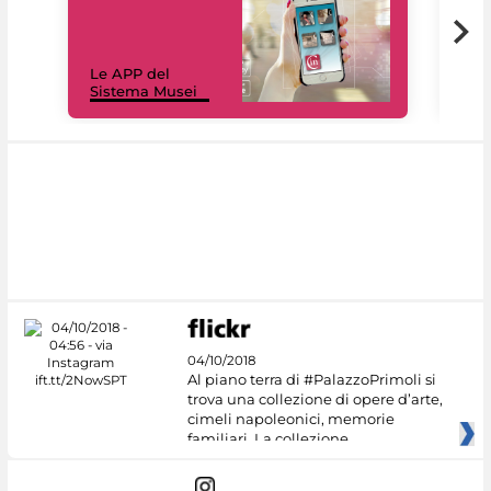
Il 
Le APP del
Mus
Sistema Musei
net
04/10/2018
Al piano terra di #PalazzoPrimoli si
trova una collezione di opere d’arte,
cimeli napoleonici, memorie
familiari. La collezione