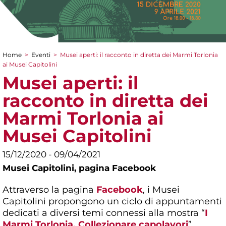
Home
>
Eventi
>
Musei aperti: il racconto in diretta dei Marmi Torlonia
Tu sei qui
ai Musei Capitolini
Musei aperti: il
racconto in diretta dei
Marmi Torlonia ai
Musei Capitolini
15/12/2020 - 09/04/2021
Musei Capitolini,
pagina Facebook
Attraverso la pagina
Facebook
, i Musei
Capitolini propongono un ciclo di appuntamenti
dedicati a diversi temi connessi alla mostra “
I
Marmi Torlonia. Collezionare capolavori
”.