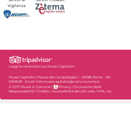
Vigilanza
Leggi le recensioni su:
Musei Capitolini
Musei Capitolini, Piazza del Campidoglio 1 - 00186 Roma - Tel.
060608 - Email: info.museicapitolini@comune.roma.it
© 2017 Musei in Comune
/
Privacy
/
Esclusione delle
Responsabilità
/
Credits
/
Accessibilità del sito web
/
XML-rss