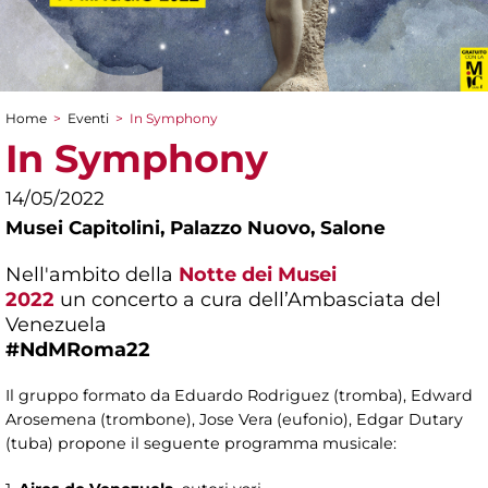
Home
>
Eventi
>
In Symphony
Tu sei qui
In Symphony
14/05/2022
Musei Capitolini,
Palazzo Nuovo, Salone
Nell'ambito della
Notte dei Musei
2022
un concerto a cura dell’Ambasciata del
Venezuela
#NdMRoma22
Il gruppo formato da Eduardo Rodriguez (tromba), Edward
Arosemena (trombone), Jose Vera (eufonio), Edgar Dutary
(tuba) propone il seguente programma musicale: