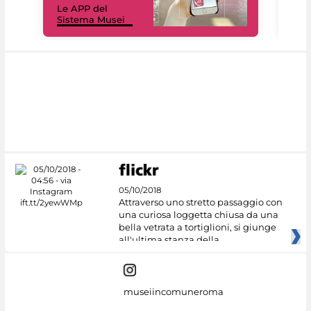
Le APP del
Mus
Sistema Musei
net
05/10/2018
Attraverso uno stretto passaggio con
una curiosa loggetta chiusa da una
bella vetrata a tortiglioni, si giunge
all'ultima stanza della
museiincomuneroma