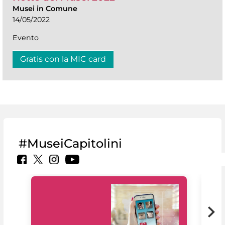
Musei in Comune
14/05/2022
Evento
Gratis con la MIC card
#MuseiCapitolini
Il 