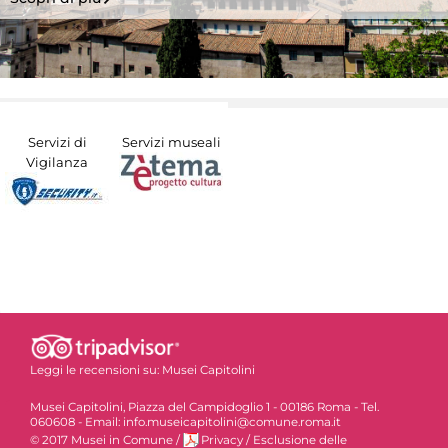
Servizi di
Servizi museali
Vigilanza
Leggi le recensioni su:
Musei Capitolini
Musei Capitolini, Piazza del Campidoglio 1 - 00186 Roma - Tel.
060608 - Email: info.museicapitolini@comune.roma.it
© 2017 Musei in Comune
/
Privacy
/
Esclusione delle