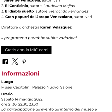
1.
Aires de Venezuela
, autori vari
2.
El Conticinio
, autore,
Laudelino Mejías
3.
El diablo suelto
, autore,
Heraclido Fernández
4.
Gran popurrí del Joropo Venezolano
, autori vari
Direttore d’orchestra
Karen Velazquez
Il programma potrebbe subire variazioni
Gratis con la MIC card
Informazioni
Luogo
Musei Capitolini
, Palazzo Nuovo, Salone
Orario
Sabato 14 maggio 2022
ore 21.30, 22.30, 23.30
La partecipazione all’evento all’interno del museo è