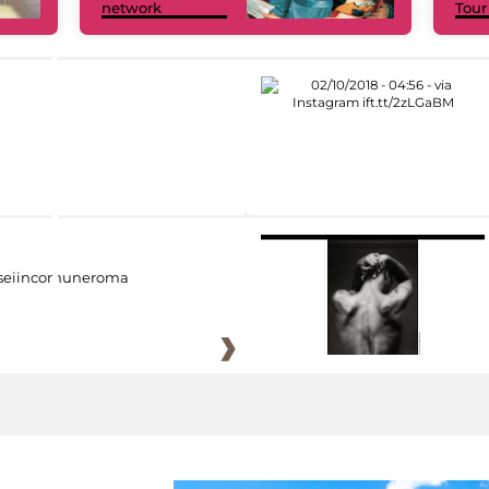
network
Tour
eiincomuneroma