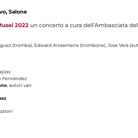
vo, Salone
Musei 2022
un concerto a cura dell’Ambasciata de
iguez (tromba), Edward Arosemena (trombone), Jose Vera (euf
ejías
o Fernández
ano
, autori vari
uez
azioni