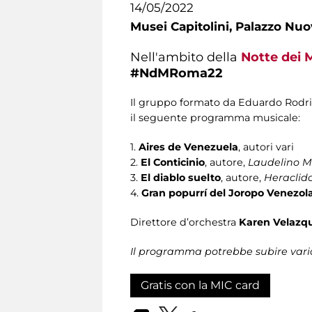
14/05/2022
Musei Capitolini,
Palazzo Nuo
Nell'ambito della
Notte dei 
#NdMRoma22
Il gruppo formato da Eduardo Rodr
il seguente programma musicale:
1.
Aires de Venezuela
, autori vari
2.
El Conticinio
, autore,
Laudelino M
3.
El diablo suelto
, autore,
Heraclid
4.
Gran popurrí del Joropo Venezol
Direttore d’orchestra
Karen Velazq
Il programma potrebbe subire vari
Gratis con la MIC card