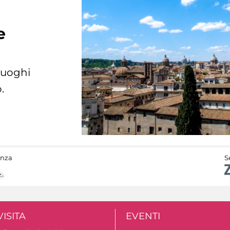
e
 luoghi
.
anza
S
VISITA
EVENTI