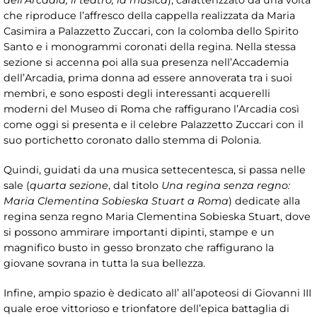
dell’Arcadia, il teatro, la musica
), caratterizzato da una volta
che riproduce l’affresco della cappella realizzata da Maria
Casimira a Palazzetto Zuccari, con la colomba dello Spirito
Santo e i monogrammi coronati della regina. Nella stessa
sezione si accenna poi alla sua presenza nell’Accademia
dell’Arcadia, prima donna ad essere annoverata tra i suoi
membri, e sono esposti degli interessanti acquerelli
moderni del Museo di Roma che raffigurano l’Arcadia così
come oggi si presenta e il celebre Palazzetto Zuccari con il
suo portichetto coronato dallo stemma di Polonia.
Quindi, guidati da una musica settecentesca, si passa nelle
sale (
quarta sezione
, dal titolo
Una regina senza regno:
Maria Clementina Sobieska Stuart a Roma
) dedicate alla
regina senza regno Maria Clementina Sobieska Stuart, dove
si possono ammirare importanti dipinti, stampe e un
magnifico busto in gesso bronzato che raffigurano la
giovane sovrana in tutta la sua bellezza.
Infine, ampio spazio è dedicato all’ all’apoteosi di Giovanni III
quale eroe vittorioso e trionfatore dell’epica battaglia di