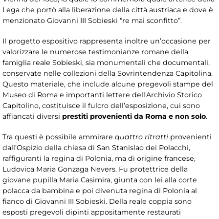
Lega che portò alla liberazione della città austriaca e dove è
menzionato Giovanni III Sobieski “re mai sconfitto”.
Il progetto espositivo rappresenta inoltre un’occasione per
valorizzare le numerose testimonianze romane della
famiglia reale Sobieski, sia monumentali che documentali,
conservate nelle collezioni della Sovrintendenza Capitolina.
Questo materiale, che include alcune pregevoli stampe del
Museo di Roma e importanti lettere dell'Archivio Storico
Capitolino, costituisce il fulcro dell’esposizione, cui sono
affiancati diversi
prestiti provenienti da Roma e non solo
.
Tra questi è possibile ammirare
quattro ritratti
provenienti
dall’Ospizio della chiesa di San Stanislao dei Polacchi,
raffiguranti la regina di Polonia, ma di origine francese,
Ludovica Maria Gonzaga Nevers. Fu protettrice della
giovane pupilla Maria Casimira, giunta con lei alla corte
polacca da bambina e poi divenuta regina di Polonia al
fianco di Giovanni III Sobieski. Della reale coppia sono
esposti pregevoli dipinti appositamente restaurati