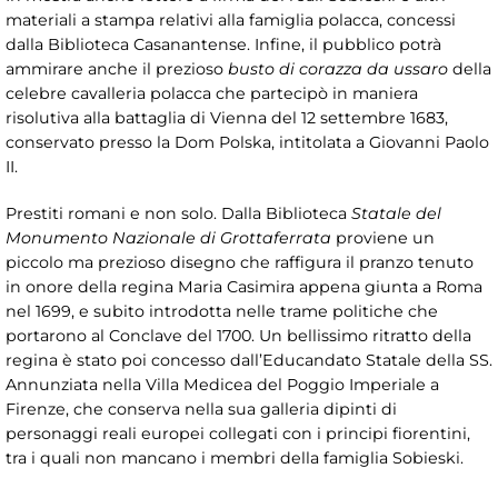
materiali a stampa relativi alla famiglia polacca, concessi
dalla Biblioteca Casanantense. Infine, il pubblico potrà
ammirare anche il prezioso
busto di corazza da ussaro
della
celebre cavalleria polacca che partecipò in maniera
risolutiva alla battaglia di Vienna del 12 settembre 1683,
conservato presso la Dom Polska, intitolata a Giovanni Paolo
II.
Prestiti romani e non solo. Dalla Biblioteca
Statale del
Monumento Nazionale di Grottaferrata
proviene un
piccolo ma prezioso disegno che raffigura il pranzo tenuto
in onore della regina Maria Casimira appena giunta a Roma
nel 1699, e subito introdotta nelle trame politiche che
portarono al Conclave del 1700. Un bellissimo ritratto della
regina è stato poi concesso dall’Educandato Statale della SS.
Annunziata nella Villa Medicea del Poggio Imperiale a
Firenze, che conserva nella sua galleria dipinti di
personaggi reali europei collegati con i principi fiorentini,
tra i quali non mancano i membri della famiglia Sobieski.