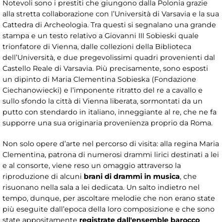
Notevoli sono i prestiti che giungono dalla Polonia grazie
alla stretta collaborazione con l’Università di Varsavia e la sua
Cattedra di Archeologia. Tra questi si segnalano una grande
stampa e un testo relativo a Giovanni III Sobieski quale
trionfatore di Vienna, dalle collezioni della Biblioteca
dell’Università, e due pregevolissimi quadri provenienti dal
Castello Reale di Varsavia. Più precisamente, sono esposti
un dipinto di Maria Clementina Sobieska (Fondazione
Ciechanowiecki) e l’imponente ritratto del re a cavallo e
sullo sfondo la città di Vienna liberata, sormontati da un
putto con stendardo in italiano, inneggiante al re, che ne fa
supporre una sua originaria provenienza proprio da Roma.
Non solo opere d’arte nel percorso di visita: alla regina Maria
Clementina, patrona di numerosi drammi lirici destinati a lei
e al consorte, viene reso un omaggio attraverso la
riproduzione di alcuni
brani di drammi in musica
, che
risuonano nella sala a lei dedicata. Un salto indietro nel
tempo, dunque, per ascoltare melodie che non erano state
più eseguite dall’epoca della loro composizione e che sono
state appositamente
registrate
dall'ensemble barocco