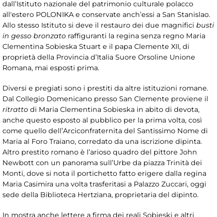
dall’Istituto nazionale del patrimonio culturale polacco
all'estero POLONIKA e conservate anch’essi a San Stanislao.
Allo stesso Istituto si deve il restauro dei due magnifici
busti
in gesso bronzato
raffiguranti la regina senza regno Maria
Clementina Sobieska Stuart e il papa Clemente XII, di
proprietà della Provincia d’Italia Suore Orsoline Unione
Romana, mai esposti prima.
Diversi e pregiati sono i prestiti da altre istituzioni romane.
Dal Collegio Domenicano presso San Clemente proviene il
ritratto
di Maria Clementina Sobieska in abito di devota,
anche questo esposto al pubblico per la prima volta, così
come quello dell’Arciconfraternita del Santissimo Nome di
Maria al Foro Traiano, corredato da una iscrizione dipinta.
Altro prestito romano è l’arioso quadro del pittore John
Newbott con un panorama sull’Urbe da piazza Trinità dei
Monti, dove si nota il portichetto fatto erigere dalla regina
Maria Casimira una volta trasferitasi a Palazzo Zuccari, oggi
sede della Biblioteca Hertziana, proprietaria del dipinto.
In mostra anche lettere a firma dei reali Sobieski e altri