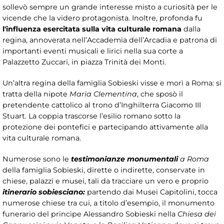
sollevò sempre un grande interesse misto a curiosità per le
vicende che la videro protagonista. Inoltre, profonda fu
l'influenza esercitata sulla vita culturale romana
dalla
regina, annoverata nell’Accademia dell’Arcadia e patrona di
importanti eventi musicali e lirici nella sua corte a
Palazzetto Zuccari, in piazza Trinità dei Monti.
Un’altra regina della famiglia Sobieski visse e morì a Roma: si
tratta della nipote
Maria Clementina
, che sposò il
pretendente cattolico al trono d’Inghilterra Giacomo III
Stuart. La coppia trascorse l’esilio romano sotto la
protezione dei pontefici e partecipando attivamente alla
vita culturale romana.
Numerose sono le
testimonianze monumentali
a Roma
della famiglia Sobieski, dirette o indirette, conservate in
chiese, palazzi e musei, tali da tracciare un vero e proprio
itinerario sobiesciano:
partendo dai Musei Capitolini, tocca
numerose chiese tra cui, a titolo d’esempio, il monumento
funerario del principe Alessandro Sobieski nella
Chiesa dei