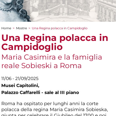
Home
>
Mostre
>
Una Regina polacca in Campidoglio
Tu sei qui
Una Regina polacca in
Campidoglio
Maria Casimira e la famiglia
reale Sobieski a Roma
11/06 - 21/09/2025
Musei Capitolini,
Palazzo Caffarelli - sale al III piano
Roma ha ospitato per lunghi anni la corte
polacca della regina Maria Casimira Sobieska,
giunta per celebrare il Giubileo del 1700 e poi