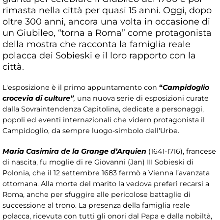
rimasta nella città per quasi 15 anni. Oggi, dopo
oltre 300 anni, ancora una volta in occasione di
un Giubileo, “torna a Roma” come protagonista
della mostra che racconta la famiglia reale
polacca dei Sobieski e il loro rapporto con la
città.
L'esposizione
è il primo appuntamento con
“
Campidoglio
crocevia di culture”
,
una nuova serie di esposizioni curate
dalla Sovraintendenza Capitolina, dedicate a personaggi,
popoli ed eventi internazionali che videro protagonista il
Campidoglio, da sempre luogo-simbolo dell'Urbe.
Maria Casimira de la Grange d’Arquien
(1641-1716), francese
di nascita, fu moglie di re Giovanni (Jan) III Sobieski di
Polonia, che il 12 settembre 1683 fermò a Vienna l’avanzata
ottomana. Alla morte del marito la vedova preferì recarsi a
Roma, anche per sfuggire alle pericolose battaglie di
successione al trono. La presenza della famiglia reale
polacca, ricevuta con tutti gli onori dal Papa e dalla nobiltà,