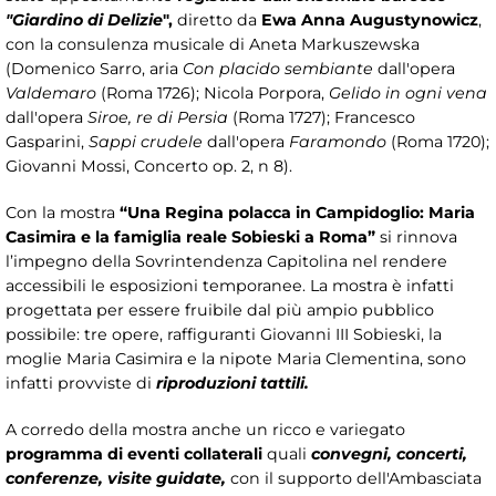
"Giardino di Delizie
",
diretto da
Ewa Anna Augustynowicz
,
con la consulenza musicale di Aneta Markuszewska
(Domenico Sarro, aria
Con placido sembiante
dall'opera
Valdemaro
(Roma 1726); Nicola Porpora,
Gelido in ogni vena
dall'opera
Siroe, re di Persia
(Roma 1727); Francesco
Gasparini,
Sappi crudele
dall'opera
Faramondo
(Roma 1720);
Giovanni Mossi, Concerto op. 2, n 8).
Con la mostra
“
Una Regina polacca in Campidoglio: Maria
Casimira e la famiglia reale Sobieski a Roma”
si rinnova
l’impegno della Sovrintendenza Capitolina nel rendere
accessibili le esposizioni temporanee. La mostra è infatti
progettata per essere fruibile dal più ampio pubblico
possibile: tre opere, raffiguranti Giovanni III Sobieski, la
moglie Maria Casimira e la nipote Maria Clementina, sono
infatti provviste di
riproduzioni tattili.
A corredo della mostra anche un ricco e variegato
programma di eventi collaterali
quali
convegni,
concerti,
conferenze, visite guidate,
con il supporto dell'Ambasciata