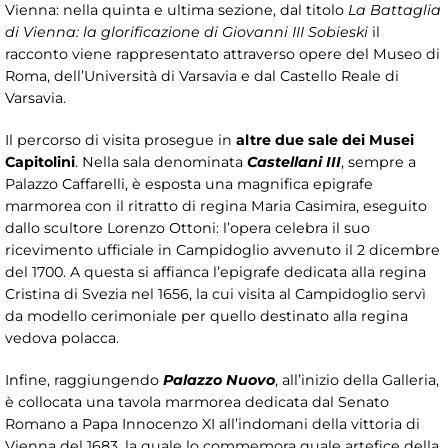
Vienna: nella quinta e ultima sezione, dal titolo
La Battaglia
di Vienna: la glorificazione di Giovanni III Sobieski
il
racconto viene rappresentato attraverso opere del Museo di
Roma, dell’Università di Varsavia e dal Castello Reale di
Varsavia.
Il percorso di visita prosegue in
altre due sale dei Musei
Capitolini
. Nella sala denominata
Castellani III
, sempre a
Palazzo Caffarelli, è esposta una magnifica epigrafe
marmorea con il ritratto di regina Maria Casimira, eseguito
dallo scultore Lorenzo Ottoni: l’opera celebra il suo
ricevimento ufficiale in Campidoglio avvenuto il 2 dicembre
del 1700. A questa si affianca l’epigrafe dedicata alla regina
Cristina di Svezia nel 1656, la cui visita al Campidoglio servì
da modello cerimoniale per quello destinato alla regina
vedova polacca.
Infine, raggiungendo
Palazzo Nuovo
, all’inizio della Galleria,
è collocata una tavola marmorea dedicata dal Senato
Romano a Papa Innocenzo XI all’indomani della vittoria di
Vienna del 1683, la quale lo commemora quale artefice della