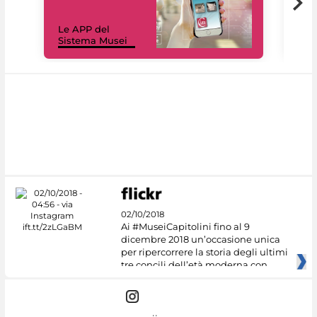
Il 
Le APP del
Mus
Sistema Musei
net
02/10/2018
Ai #MuseiCapitolini fino al 9
dicembre 2018 un’occasione unica
per ripercorrere la storia degli ultimi
tre concili dell’età moderna con