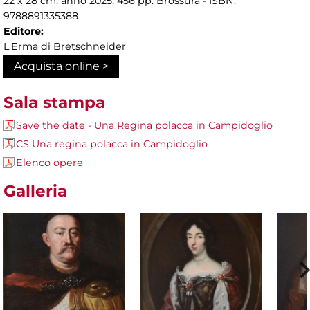
22 x 28 cm, anno 2025, 456 pp. Brossura - ISBN:
9788891335388
Editore:
L'Erma di Bretschneider
Acquista online >
Sala stampa
Save the date - Una Regina polacca in Campidoglio
CS Una regina polacca in Campidoglio
Elenco opere
Galleria