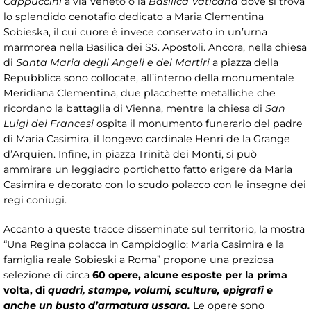
Cappuccini
a via Veneto o la
Basilica Vaticana
dove si trova
lo splendido cenotafio dedicato a Maria Clementina
Sobieska, il cui cuore è invece conservato in un’urna
marmorea nella Basilica dei SS. Apostoli. Ancora, nella chiesa
di
Santa Maria degli Angeli e dei Martiri
a piazza della
Repubblica sono collocate, all’interno della monumentale
Meridiana Clementina, due placchette metalliche che
ricordano la battaglia di Vienna, mentre la chiesa di
San
Luigi dei Francesi
ospita il monumento funerario del padre
di Maria Casimira, il longevo cardinale Henri de la Grange
d’Arquien. Infine, in piazza Trinità dei Monti, si può
ammirare un leggiadro portichetto fatto erigere da Maria
Casimira e decorato con lo scudo polacco con le insegne dei
regi coniugi.
Accanto a queste tracce disseminate sul territorio, la mostra
“Una Regina polacca in Campidoglio: Maria Casimira e la
famiglia reale Sobieski a Roma” propone una preziosa
selezione di circa
60 opere, alcune esposte per la prima
volta, di
quadri, stampe, volumi, sculture, epigrafi e
anche un busto d’armatura ussara.
Le opere sono