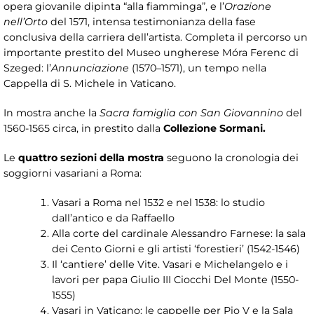
opera giovanile dipinta “alla fiamminga”, e l’
Orazione
nell’Orto
del 1571, intensa testimonianza della fase
conclusiva della carriera dell’artista. Completa il percorso un
importante prestito del Museo ungherese Móra Ferenc di
Szeged: l’
Annunciazione
(1570–1571), un tempo nella
Cappella di S. Michele in Vaticano.
In mostra anche la
Sacra famiglia con San Giovannino
del
1560-1565 circa, in prestito dalla
Collezione Sormani.
Le
quattro sezioni della mostra
seguono la cronologia dei
soggiorni vasariani a Roma:
Vasari a Roma nel 1532 e nel 1538: lo studio
dall’antico e da Raffaello
Alla corte del cardinale Alessandro Farnese: la sala
dei Cento Giorni e gli artisti ‘forestieri’ (1542-1546)
Il ‘cantiere’ delle Vite. Vasari e Michelangelo e i
lavori per papa Giulio III Ciocchi Del Monte (1550-
1555)
Vasari in Vaticano: le cappelle per Pio V e la Sala