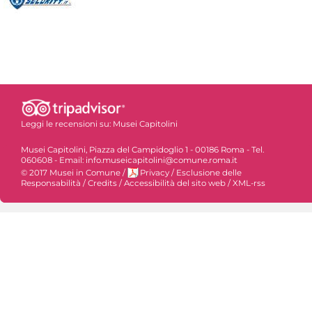
Leggi le recensioni su:
Musei Capitolini
Musei Capitolini, Piazza del Campidoglio 1 - 00186 Roma - Tel.
060608 - Email: info.museicapitolini@comune.roma.it
© 2017 Musei in Comune
/
Privacy
/
Esclusione delle
Responsabilità
/
Credits
/
Accessibilità del sito web
/
XML-rss