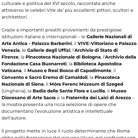
culturale e politica del XVI secolo, raccontata anche
attraverso le celebri Vite de’ più eccellenti pittori, scultori e
architettori.
Grazie a importanti prestiti provenienti da prestigiose
istituzioni italiane e internazionali – le
Gallerie Nazionali di
Arte Antica - Palazzo Barberini
, il
VIVE-Vittoriano e Palazzo
Venezia
, le
Gallerie degli Uffizi
, l’
Archivio di Stato di
Firenze
, la
Pinacoteca Nazionale di Bologna
, l’
Archivio della
Fondazione Casa Buonarroti
, la
Biblioteca Apostolica
Vaticana
, il
Museo e Real Bosco di Capodimonte
, il
Convento e Sacro Eremo di Camaldoli
, la
Pinacoteca
Nazionale di Siena
, il
Móra Ferenc Múzeum di Szeged
(Ungheria), la
Badia delle Sante Flora e Lucilla
, il
Museo
Diocesano di Arte Sacra
e la
Fraternita dei Laici di Arezzo
–
la mostra presenta una ricca selezione di opere che
documentano l’evoluzione artistica e intellettuale
dell’autore.
Il progetto mette in luce il ruolo determinante che Roma
ebbe nella formazione del giovane Vasari, nel confronto con