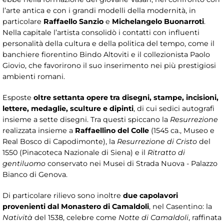
l’arte antica e con i grandi modelli della modernità, in
particolare
Raffaello Sanzio
e
Michelangelo Buonarroti
.
Nella capitale l’artista consolidò i contatti con influenti
personalità della cultura e della politica del tempo, come il
banchiere fiorentino Bindo Altoviti e il collezionista Paolo
Giovio, che favorirono il suo inserimento nei più prestigiosi
ambienti romani.
Esposte
oltre settanta opere tra disegni, stampe, incisioni,
lettere, medaglie, sculture e dipinti
, di cui sedici autografi
insieme a sette disegni. Tra questi spiccano la
Resurrezione
realizzata insieme a
Raffaellino del Colle
(1545 ca., Museo e
Real Bosco di Capodimonte), la
Resurrezione di Cristo
del
1550 (Pinacoteca Nazionale di Siena) e il
Ritratto di
gentiluomo
conservato nei Musei di Strada Nuova - Palazzo
Bianco di Genova.
Di particolare rilievo sono inoltre
due capolavori
provenienti dal Monastero di Camaldoli
, nel Casentino: la
Natività
del 1538, celebre come
Notte di Camaldoli
, raffinata