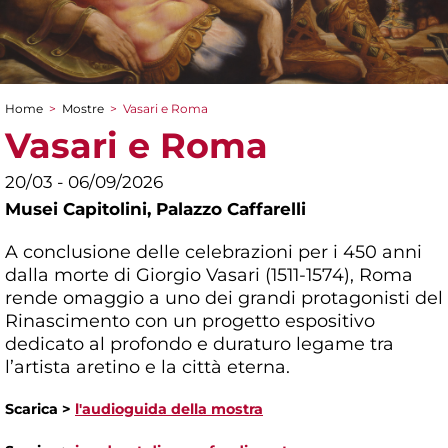
Home
>
Mostre
>
Vasari e Roma
Tu sei qui
Vasari e Roma
20/03 - 06/09/2026
Musei Capitolini,
Palazzo Caffarelli
A conclusione delle celebrazioni per i 450 anni
dalla morte di Giorgio Vasari (1511-1574), Roma
rende omaggio a uno dei grandi protagonisti del
Rinascimento con un progetto espositivo
dedicato al profondo e duraturo legame tra
l’artista aretino e la città eterna.
Scarica >
l'audioguida della mostra