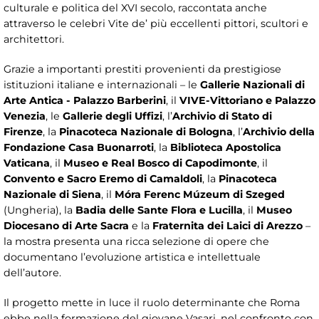
culturale e politica del XVI secolo, raccontata anche
attraverso le celebri Vite de’ più eccellenti pittori, scultori e
architettori.
Grazie a importanti prestiti provenienti da prestigiose
istituzioni italiane e internazionali – le
Gallerie Nazionali di
Arte Antica - Palazzo Barberini
, il
VIVE-Vittoriano e Palazzo
Venezia
, le
Gallerie degli Uffizi
, l’
Archivio di Stato di
Firenze
, la
Pinacoteca Nazionale di Bologna
, l’
Archivio della
Fondazione Casa Buonarroti
, la
Biblioteca Apostolica
Vaticana
, il
Museo e Real Bosco di Capodimonte
, il
Convento e Sacro Eremo di Camaldoli
, la
Pinacoteca
Nazionale di Siena
, il
Móra Ferenc Múzeum di Szeged
(Ungheria), la
Badia delle Sante Flora e Lucilla
, il
Museo
Diocesano di Arte Sacra
e la
Fraternita dei Laici di Arezzo
–
la mostra presenta una ricca selezione di opere che
documentano l’evoluzione artistica e intellettuale
dell’autore.
Il progetto mette in luce il ruolo determinante che Roma
ebbe nella formazione del giovane Vasari, nel confronto con