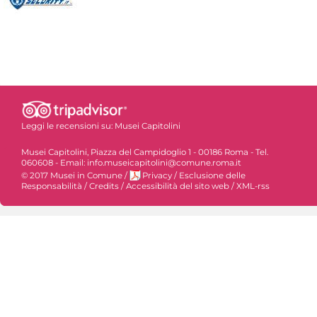
Leggi le recensioni su:
Musei Capitolini
Musei Capitolini, Piazza del Campidoglio 1 - 00186 Roma - Tel.
060608 - Email: info.museicapitolini@comune.roma.it
© 2017 Musei in Comune
/
Privacy
/
Esclusione delle
Responsabilità
/
Credits
/
Accessibilità del sito web
/
XML-rss