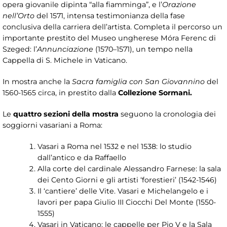
opera giovanile dipinta “alla fiamminga”, e l’
Orazione
nell’Orto
del 1571, intensa testimonianza della fase
conclusiva della carriera dell’artista. Completa il percorso un
importante prestito del Museo ungherese Móra Ferenc di
Szeged: l’
Annunciazione
(1570–1571), un tempo nella
Cappella di S. Michele in Vaticano.
In mostra anche la
Sacra famiglia con San Giovannino
del
1560-1565 circa, in prestito dalla
Collezione Sormani.
Le
quattro sezioni della mostra
seguono la cronologia dei
soggiorni vasariani a Roma:
Vasari a Roma nel 1532 e nel 1538: lo studio
dall’antico e da Raffaello
Alla corte del cardinale Alessandro Farnese: la sala
dei Cento Giorni e gli artisti ‘forestieri’ (1542-1546)
Il ‘cantiere’ delle Vite. Vasari e Michelangelo e i
lavori per papa Giulio III Ciocchi Del Monte (1550-
1555)
Vasari in Vaticano: le cappelle per Pio V e la Sala