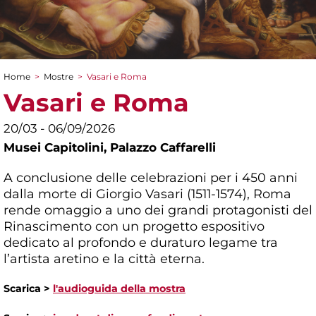
Home
>
Mostre
>
Vasari e Roma
Tu sei qui
Vasari e Roma
20/03 - 06/09/2026
Musei Capitolini,
Palazzo Caffarelli
A conclusione delle celebrazioni per i 450 anni
dalla morte di Giorgio Vasari (1511-1574), Roma
rende omaggio a uno dei grandi protagonisti del
Rinascimento con un progetto espositivo
dedicato al profondo e duraturo legame tra
l’artista aretino e la città eterna.
Scarica >
l'audioguida della mostra