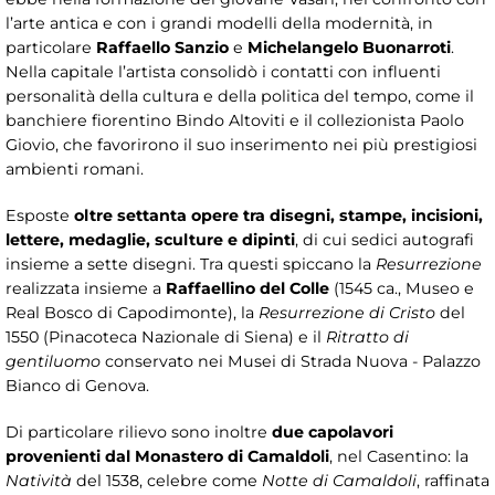
l’arte antica e con i grandi modelli della modernità, in
particolare
Raffaello Sanzio
e
Michelangelo Buonarroti
.
Nella capitale l’artista consolidò i contatti con influenti
personalità della cultura e della politica del tempo, come il
banchiere fiorentino Bindo Altoviti e il collezionista Paolo
Giovio, che favorirono il suo inserimento nei più prestigiosi
ambienti romani.
Esposte
oltre settanta opere tra disegni, stampe, incisioni,
lettere, medaglie, sculture e dipinti
, di cui sedici autografi
insieme a sette disegni. Tra questi spiccano la
Resurrezione
realizzata insieme a
Raffaellino del Colle
(1545 ca., Museo e
Real Bosco di Capodimonte), la
Resurrezione di Cristo
del
1550 (Pinacoteca Nazionale di Siena) e il
Ritratto di
gentiluomo
conservato nei Musei di Strada Nuova - Palazzo
Bianco di Genova.
Di particolare rilievo sono inoltre
due capolavori
provenienti dal Monastero di Camaldoli
, nel Casentino: la
Natività
del 1538, celebre come
Notte di Camaldoli
, raffinata