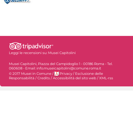
Leggi le recensioni su:
Musei Capitolini
Musei Capitolini, Piazza del Campidoglio 1 - 00186 Roma - Tel.
060608 - Email: info.museicapitolini@comune.roma.it
© 2017 Musei in Comune
/
Privacy
/
Esclusione delle
Responsabilità
/
Credits
/
Accessibilità del sito web
/
XML-rss