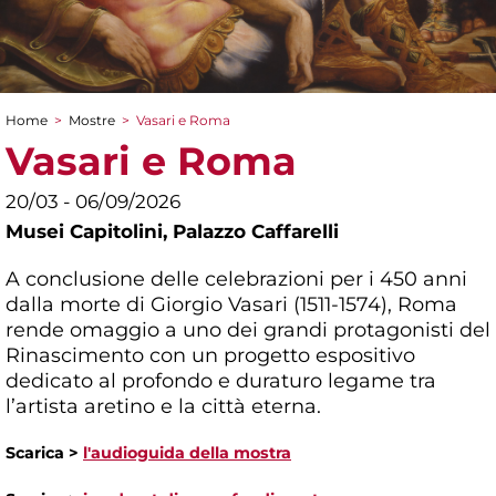
Home
>
Mostre
>
Vasari e Roma
Tu sei qui
Vasari e Roma
20/03 - 06/09/2026
Musei Capitolini,
Palazzo Caffarelli
A conclusione delle celebrazioni per i 450 anni
dalla morte di Giorgio Vasari (1511-1574), Roma
rende omaggio a uno dei grandi protagonisti del
Rinascimento con un progetto espositivo
dedicato al profondo e duraturo legame tra
l’artista aretino e la città eterna.
Scarica >
l'audioguida della mostra