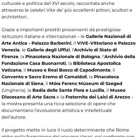
culturale e politica del XVI secolo, raccontata anche
attraverso le celebri Vite de’ più eccellenti pittori, scultori e
architettori.
Grazie a importanti prestiti provenienti da prestigiose
istituzioni italiane e internazionali – le
Gallerie Nazionali di
Arte Antica - Palazzo Barberini
, il
VIVE-Vittoriano e Palazzo
Venezia
, le
Gallerie degli Uffizi
, l’
Archivio di Stato di
Firenze
, la
Pinacoteca Nazionale di Bologna
, l’
Archivio della
Fondazione Casa Buonarroti
, la
Biblioteca Apostolica
Vaticana
, il
Museo e Real Bosco di Capodimonte
, il
Convento e Sacro Eremo di Camaldoli
, la
Pinacoteca
Nazionale di Siena
, il
Móra Ferenc Múzeum di Szeged
(Ungheria), la
Badia delle Sante Flora e Lucilla
, il
Museo
Diocesano di Arte Sacra
e la
Fraternita dei Laici di Arezzo
–
la mostra presenta una ricca selezione di opere che
documentano l’evoluzione artistica e intellettuale
dell’autore.
Il progetto mette in luce il ruolo determinante che Roma
ebbe nella formazione del giovane Vasari, nel confronto con