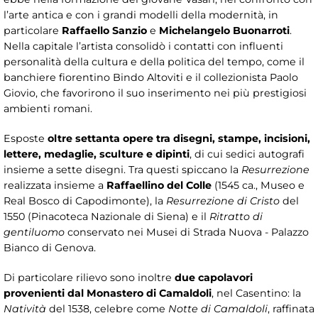
l’arte antica e con i grandi modelli della modernità, in
particolare
Raffaello Sanzio
e
Michelangelo Buonarroti
.
Nella capitale l’artista consolidò i contatti con influenti
personalità della cultura e della politica del tempo, come il
banchiere fiorentino Bindo Altoviti e il collezionista Paolo
Giovio, che favorirono il suo inserimento nei più prestigiosi
ambienti romani.
Esposte
oltre settanta opere tra disegni, stampe, incisioni,
lettere, medaglie, sculture e dipinti
, di cui sedici autografi
insieme a sette disegni. Tra questi spiccano la
Resurrezione
realizzata insieme a
Raffaellino del Colle
(1545 ca., Museo e
Real Bosco di Capodimonte), la
Resurrezione di Cristo
del
1550 (Pinacoteca Nazionale di Siena) e il
Ritratto di
gentiluomo
conservato nei Musei di Strada Nuova - Palazzo
Bianco di Genova.
Di particolare rilievo sono inoltre
due capolavori
provenienti dal Monastero di Camaldoli
, nel Casentino: la
Natività
del 1538, celebre come
Notte di Camaldoli
, raffinata