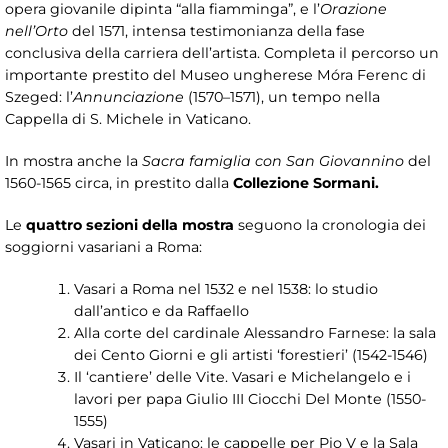
opera giovanile dipinta “alla fiamminga”, e l’
Orazione
nell’Orto
del 1571, intensa testimonianza della fase
conclusiva della carriera dell’artista. Completa il percorso un
importante prestito del Museo ungherese Móra Ferenc di
Szeged: l’
Annunciazione
(1570–1571), un tempo nella
Cappella di S. Michele in Vaticano.
In mostra anche la
Sacra famiglia con San Giovannino
del
1560-1565 circa, in prestito dalla
Collezione Sormani.
Le
quattro sezioni della mostra
seguono la cronologia dei
soggiorni vasariani a Roma:
Vasari a Roma nel 1532 e nel 1538: lo studio
dall’antico e da Raffaello
Alla corte del cardinale Alessandro Farnese: la sala
dei Cento Giorni e gli artisti ‘forestieri’ (1542-1546)
Il ‘cantiere’ delle Vite. Vasari e Michelangelo e i
lavori per papa Giulio III Ciocchi Del Monte (1550-
1555)
Vasari in Vaticano: le cappelle per Pio V e la Sala