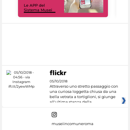
Il 
Le APP del
Mus
Sistema Musei
net
05/10/2018
Attraverso uno stretto passaggio con
una curiosa loggetta chiusa da una
bella vetrata a tortiglioni, si giunge
all'ultima stanza della
museiincomuneroma