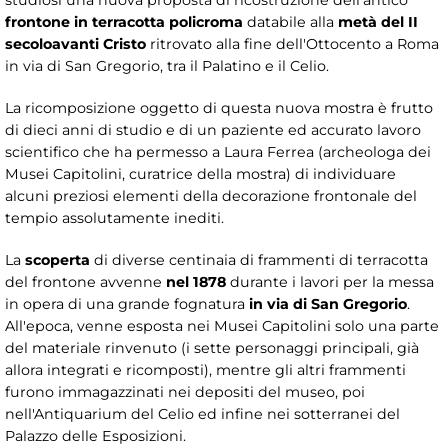
frontone in terracotta policroma
databile alla
metà del II
secolo
avanti Cristo
ritrovato alla fine dell'Ottocento a Roma
in via di San Gregorio, tra il Palatino e il Celio.
La ricomposizione oggetto di questa nuova mostra è frutto
di dieci anni di studio e di un paziente ed accurato lavoro
scientifico che ha permesso a Laura Ferrea (archeologa dei
Musei Capitolini, curatrice della mostra) di individuare
alcuni preziosi elementi della decorazione frontonale del
tempio assolutamente inediti.
La
scoperta
di diverse centinaia di frammenti di terracotta
del frontone avvenne
nel 1878
durante i lavori per la messa
in opera di una grande fognatura
in via di San Gregorio
.
All'epoca, venne esposta nei Musei Capitolini solo una parte
del materiale rinvenuto (i sette personaggi principali, già
allora integrati e ricomposti), mentre gli altri frammenti
furono immagazzinati nei depositi del museo, poi
nell'Antiquarium del Celio ed infine nei sotterranei del
Palazzo delle Esposizioni.