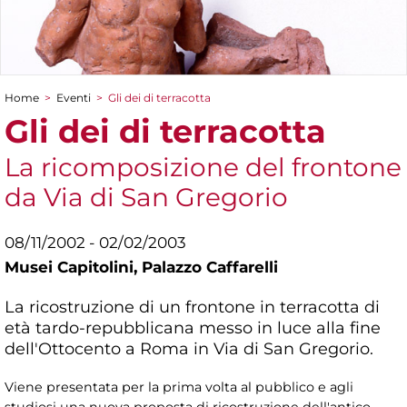
Home
>
Eventi
>
Gli dei di terracotta
Tu sei qui
Gli dei di terracotta
La ricomposizione del frontone
da Via di San Gregorio
08/11/2002 - 02/02/2003
Musei Capitolini,
Palazzo Caffarelli
La ricostruzione di un frontone in terracotta di
età tardo-repubblicana messo in luce alla fine
dell'Ottocento a Roma in Via di San Gregorio.
Viene presentata per la prima volta al pubblico e agli
studiosi una nuova proposta di ricostruzione dell'antico