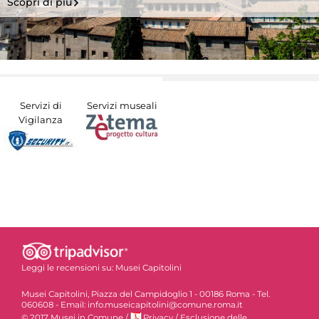
Scopri di più
Servizi di
Servizi museali
Vigilanza
Leggi le recensioni su:
Musei Capitolini
Musei Capitolini, Piazza del Campidoglio 1 - 00186 Roma - Tel.
060608 - Email: info.museicapitolini@comune.roma.it
© 2017 Musei in Comune
/
Privacy
/
Esclusione delle