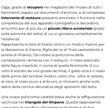
Oggi, grazie al
recupero
nei magazzini del museo di tutti i
frammenti, basato sui documenti d'archivio, e al complesso
intervento di restauro
possiamo ammirare il frontone nella
completezza del suo apparato iconografico e decorativo,
arricchito per di più da un
piccolo rilievo acroteriale
(posto
sulla sommità del tetto) di cui si ignorava completamente
l'esistenza.
Rappresenta la lotta di Eracle contro un mostro marino per
la liberazione di Esione (figlia del re di Troia Laomedonte e
sorella di Priamo). Da notare la policromia della
composizione riemersa con il restauro : il rosso aranciato
della figura maschile, il crema di quella femminile (il cui
volto è solcato da una grossa lacrima), il giallo ocra e il rosso
delle pinne del terribile mostro, colori che , oltre al celeste,
al nero, al rosso scuro e al bruno, si ritrovano anche sulle
lastre della cornice decorativa degli spioventi del tetto.
Una vivace policromia caratterizzava anche la raffigurazione
racchiusa nel
triangolo del timpano
. Questa rappresenta
una scena di sacrificio alla presenza di Marte e di due