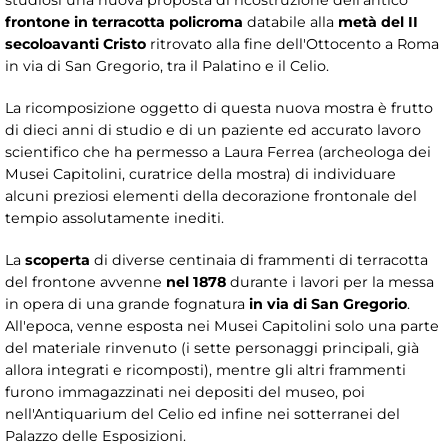
frontone in terracotta policroma
databile alla
metà del II
secolo
avanti Cristo
ritrovato alla fine dell'Ottocento a Roma
in via di San Gregorio, tra il Palatino e il Celio.
La ricomposizione oggetto di questa nuova mostra è frutto
di dieci anni di studio e di un paziente ed accurato lavoro
scientifico che ha permesso a Laura Ferrea (archeologa dei
Musei Capitolini, curatrice della mostra) di individuare
alcuni preziosi elementi della decorazione frontonale del
tempio assolutamente inediti.
La
scoperta
di diverse centinaia di frammenti di terracotta
del frontone avvenne
nel 1878
durante i lavori per la messa
in opera di una grande fognatura
in via di San Gregorio
.
All'epoca, venne esposta nei Musei Capitolini solo una parte
del materiale rinvenuto (i sette personaggi principali, già
allora integrati e ricomposti), mentre gli altri frammenti
furono immagazzinati nei depositi del museo, poi
nell'Antiquarium del Celio ed infine nei sotterranei del
Palazzo delle Esposizioni.