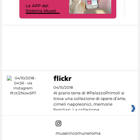
Il 
Le APP del
Mus
Sistema Musei
net
04/10/2018
Al piano terra di #PalazzoPrimoli si
trova una collezione di opere d’arte,
cimeli napoleonici, memorie
familiari. La collezione
museiincomuneroma