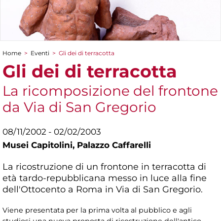
Home
>
Eventi
>
Gli dei di terracotta
Tu sei qui
Gli dei di terracotta
La ricomposizione del frontone
da Via di San Gregorio
08/11/2002 - 02/02/2003
Musei Capitolini,
Palazzo Caffarelli
La ricostruzione di un frontone in terracotta di
età tardo-repubblicana messo in luce alla fine
dell'Ottocento a Roma in Via di San Gregorio.
Viene presentata per la prima volta al pubblico e agli
studiosi una nuova proposta di ricostruzione dell'antico