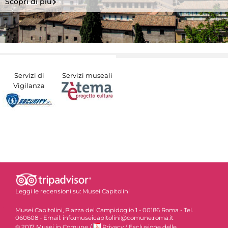
Scopri di più
Servizi di
Servizi museali
Vigilanza
Leggi le recensioni su:
Musei Capitolini
Musei Capitolini, Piazza del Campidoglio 1 - 00186 Roma - Tel.
060608 - Email: info.museicapitolini@comune.roma.it
© 2017 Musei in Comune
/
Privacy
/
Esclusione delle