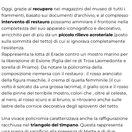
Oggi, grazie al
recupero
nei magazzini del museo di tutti i
frammenti, basato sui documenti d'archivio, e al complesso
intervento di restauro
possiamo ammirare il frontone nella
completezza del suo apparato iconografico e decorativo,
arricchito per di più da un
piccolo rilievo acroteriale
(posto
sulla sommità del tetto) di cui si ignorava completamente
l'esistenza.
Rappresenta la lotta di Eracle contro un mostro marino per
la liberazione di Esione (figlia del re di Troia Laomedonte e
sorella di Priamo). Da notare la policromia della
composizione riemersa con il restauro : il rosso aranciato
della figura maschile, il crema di quella femminile (il cui
volto è solcato da una grossa lacrima), il giallo ocra e il rosso
delle pinne del terribile mostro, colori che , oltre al celeste,
al nero, al rosso scuro e al bruno, si ritrovano anche sulle
lastre della cornice decorativa degli spioventi del tetto.
Una vivace policromia caratterizzava anche la raffigurazione
racchiusa nel
triangolo del timpano
. Questa rappresenta
una scena di sacrificio alla presenza di Marte e di due