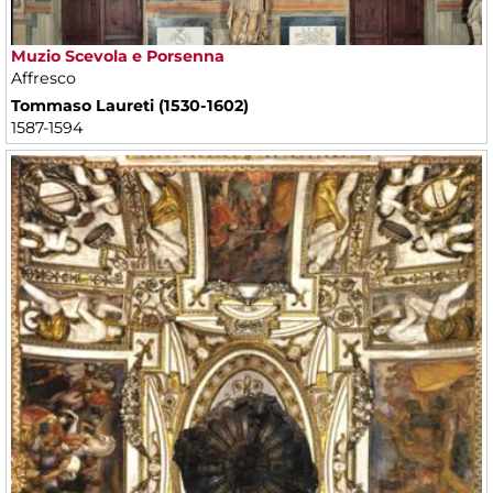
Muzio Scevola e Porsenna
Affresco
Tommaso Laureti (1530-1602)
1587-1594