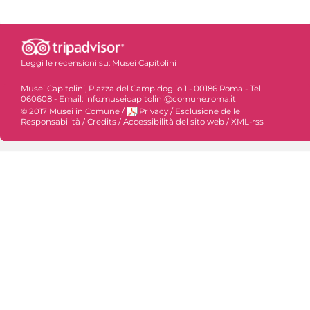
Leggi le recensioni su:
Musei Capitolini
Musei Capitolini, Piazza del Campidoglio 1 - 00186 Roma - Tel.
060608 - Email: info.museicapitolini@comune.roma.it
© 2017 Musei in Comune
/
Privacy
/
Esclusione delle
Responsabilità
/
Credits
/
Accessibilità del sito web
/
XML-rss