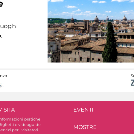
e
 luoghi
.
anza
S
VISITA
EVENTI
Informazioni pratiche
Biglietti e videoguide
MOSTRE
ervizi per i visitatori