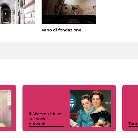
Vano di fondazione
Il Sistema Musei
sui social
network
Tour