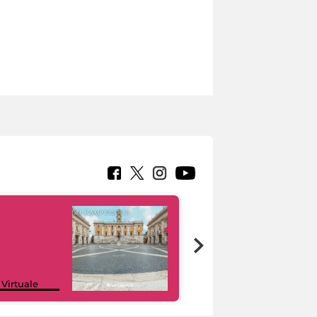
Google Arts &
 Virtuale
Culture