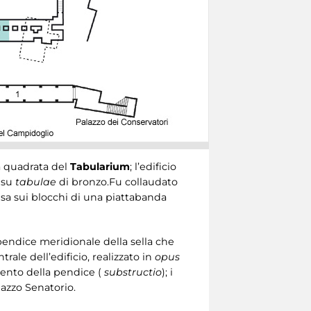
ra quadrata del
Tabularium
; l’edificio
o su
tabulae
di bronzo.Fu collaudato
cisa sui blocchi di una piattabanda
endice meridionale della sella che
trale dell’edificio, realizzato in
opus
amento della pendice (
substructio
); i
lazzo Senatorio.