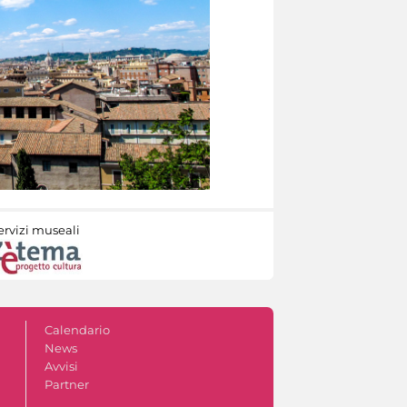
ervizi museali
Calendario
News
Avvisi
Partner