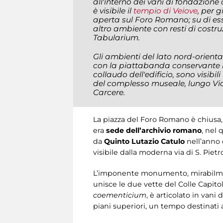
all'interno dei vani di fondazione 
è visibile il
tempio di Veiove
, per 
aperta sul Foro Romano; su di ess
altro ambiente con resti di costruz
Tabularium.
Gli ambienti del lato nord-orient
con la piattabanda conservante l'
collaudo dell'edificio, sono visibil
del complesso museale, lungo Via 
Carcere
.
La piazza del Foro Romano è chiusa, 
era
sede dell’archivio romano
, nel 
da
Quinto Lutazio Catulo
nell’anno 
visibile dalla moderna via di S. Pietr
L’imponente monumento, mirabilment
unisce le due vette del Colle Capitol
coementicium
, è articolato in vani
piani superiori, un tempo destinati al