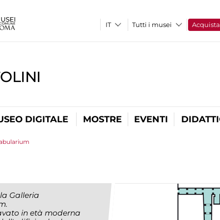
Tutti i musei
Acquist
OLINI
USEO DIGITALE
MOSTRE
EVENTI
DIDATT
abularium
a Galleria
m.
cavato in età moderna