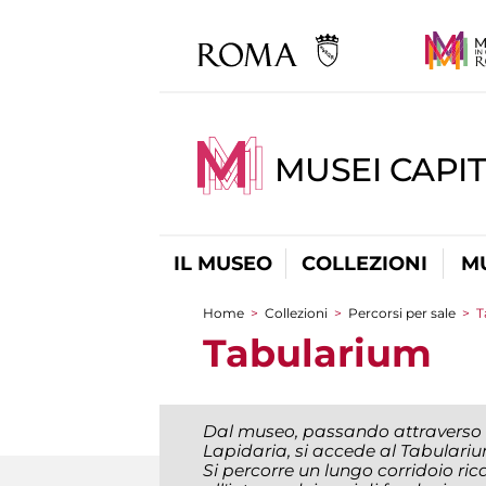
MUSEI CAPIT
IL MUSEO
COLLEZIONI
M
Home
>
Collezioni
>
Percorsi per sale
>
T
Tu sei qui
Tabularium
Dal museo, passando attraverso l
Lapidaria, si accede al Tabulariu
Si percorre un lungo corridoio ri