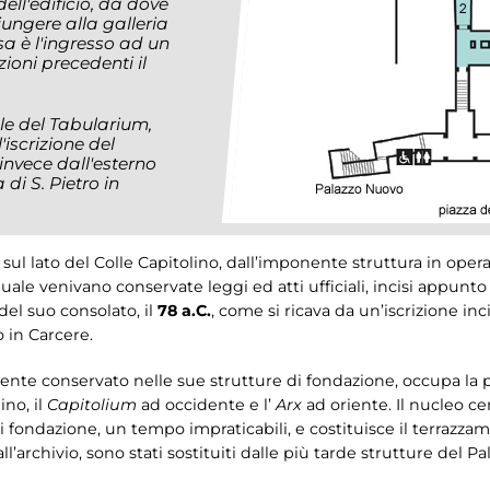
dell'edificio, da dove
giungere alla galleria
a è l'ingresso ad un
ioni precedenti il
ale del Tabularium,
iscrizione del
i invece dall'esterno
di S. Pietro in
sul lato del Colle Capitolino, dall’imponente struttura in ope
quale venivano conservate leggi ed atti ufficiali, incisi appunt
del suo consolato, il
78 a.C.
, come si ricava da un’iscrizione in
o in Carcere.
e conservato nelle sue strutture di fondazione, occupa la p
ino, il
Capitolium
ad occidente e l’
Arx
ad oriente. Il nucleo cen
 di fondazione, un tempo impraticabili, e costituisce il terrazz
l’archivio, sono stati sostituiti dalle più tarde strutture del Pa