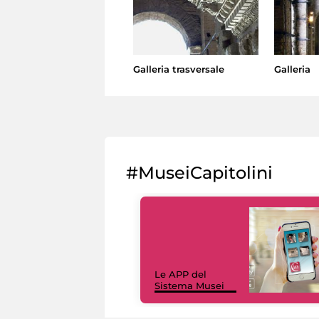
Galleria trasversale
Galleria
#MuseiCapitolini
Le APP del
Sistema Musei