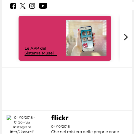
Il 
Le APP del
Mus
Sistema Musei
net
04/10/2018
Che nel mistero delle proprie onde