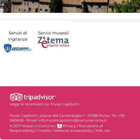
Servizi di
Servizi museali
Vigilanza
Leggi le recensioni su:
Musei Capitolini
Musei Capitolini, piazza del Campidoglio 1 - 00186 Roma. Tel. +39
060608 - Email: info.museicapitolini@comune.roma.it
© 2017 Musei in Comune
/
Privacy
/
Exclusions of
Responsibility
/
Credits
/
Website accessibility
/
XML-rss