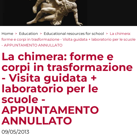
Home
>
Education
>
Educational resources for school
>
La chimera:
You are here
forme e corpi in trasformazione - Visita guidata + laboratorio per le scuole
- APPUNTAMENTO ANNULLATO
La chimera: forme e
corpi in trasformazione
- Visita guidata +
laboratorio per le
scuole -
APPUNTAMENTO
ANNULLATO
09/05/2013