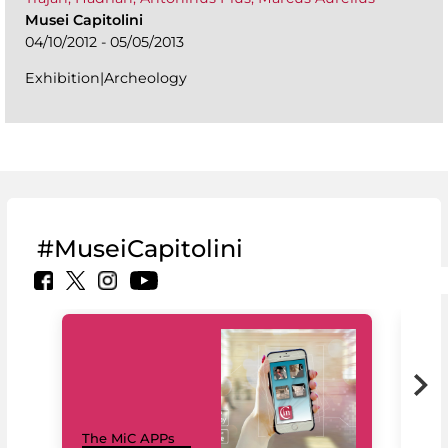
Musei Capitolini
04/10/2012 - 05/05/2013
Exhibition|Archeology
#MuseiCapitolini
MiC
The MiC APPs
net