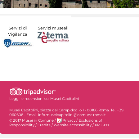
Servizi di
Servizi museali
Vigilanza
Leggi le recensioni su:
Musei Capitolini
Musei Capitolini, piazza del Campidoglio 1 - 00186 Roma. Tel. +39
060608 - Email: info.museicapitolini@comune.roma.it
© 2017 Musei in Comune
/
Privacy
/
Exclusions of
Responsibility
/
Credits
/
Website accessibility
/
XML-rss