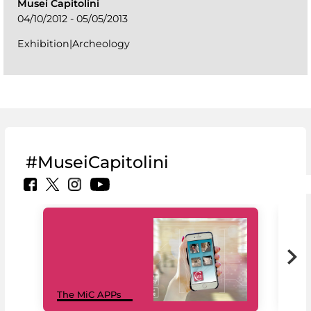
Musei Capitolini
04/10/2012 - 05/05/2013
Exhibition|Archeology
#MuseiCapitolini
MiC
The MiC APPs
net