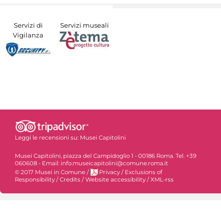
Servizi di
Servizi museali
Vigilanza
Leggi le recensioni su:
Musei Capitolini
Musei Capitolini, piazza del Campidoglio 1 - 00186 Roma. Tel. +39
060608 - Email: info.museicapitolini@comune.roma.it
© 2017 Musei in Comune
/
Privacy
/
Exclusions of
Responsibility
/
Credits
/
Website accessibility
/
XML-rss