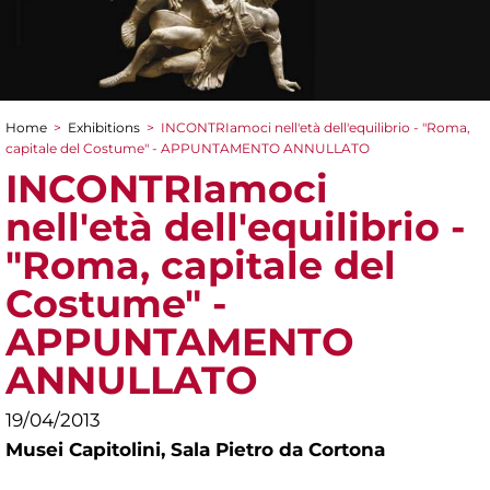
Home
>
Exhibitions
>
INCONTRIamoci nell'età dell'equilibrio - "Roma,
You are here
capitale del Costume" - APPUNTAMENTO ANNULLATO
INCONTRIamoci
nell'età dell'equilibrio -
"Roma, capitale del
Costume" -
APPUNTAMENTO
ANNULLATO
19/04/2013
Musei Capitolini,
Sala Pietro da Cortona