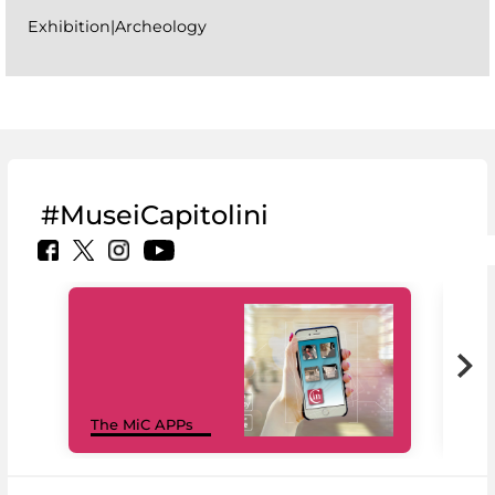
Exhibition|Archeology
#MuseiCapitolini
MiC
The MiC APPs
net