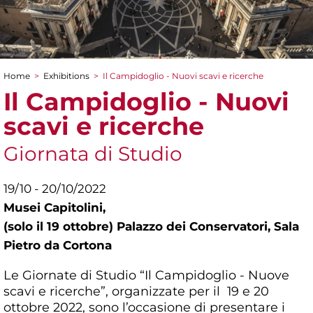
Home
>
Exhibitions
>
Il Campidoglio - Nuovi scavi e ricerche
You are here
Il Campidoglio - Nuovi
scavi e ricerche
Giornata di Studio
19/10 - 20/10/2022
Musei Capitolini,
(solo il 19 ottobre) Palazzo dei Conservatori, Sala
Pietro da Cortona
Le Giornate di Studio “Il Campidoglio - Nuove
scavi e ricerche”, organizzate per il 19 e 20
ottobre 2022, sono l’occasione di presentare i