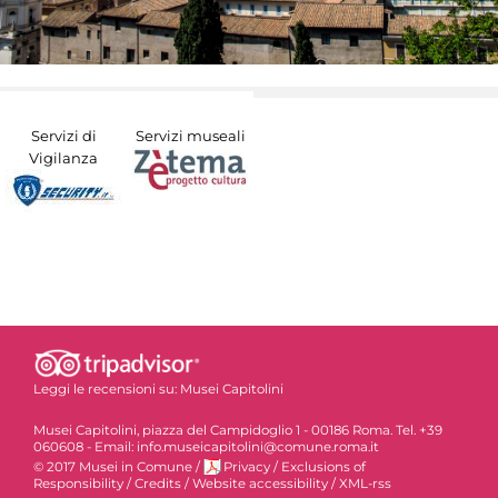
Servizi di
Servizi museali
Vigilanza
Leggi le recensioni su:
Musei Capitolini
Musei Capitolini, piazza del Campidoglio 1 - 00186 Roma. Tel. +39
060608 - Email: info.museicapitolini@comune.roma.it
© 2017 Musei in Comune
/
Privacy
/
Exclusions of
Responsibility
/
Credits
/
Website accessibility
/
XML-rss