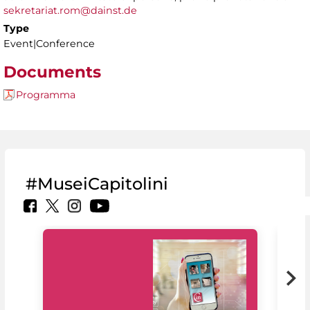
sekretariat.rom@dainst.de
Type
Event|Conference
Documents
Programma
#MuseiCapitolini
MiC