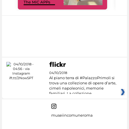
The MiC APPs
net
04/10/2018
Al piano terra di #PalazzoPrimoli si
trova una collezione di opere d’arte,
cimeli napoleonici, memorie
familiari. La collezione
museiincomuneroma