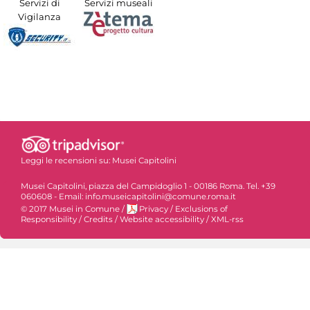
Servizi di
Servizi museali
Vigilanza
Leggi le recensioni su:
Musei Capitolini
Musei Capitolini, piazza del Campidoglio 1 - 00186 Roma. Tel. +39
060608 - Email: info.museicapitolini@comune.roma.it
© 2017 Musei in Comune
/
Privacy
/
Exclusions of
Responsibility
/
Credits
/
Website accessibility
/
XML-rss