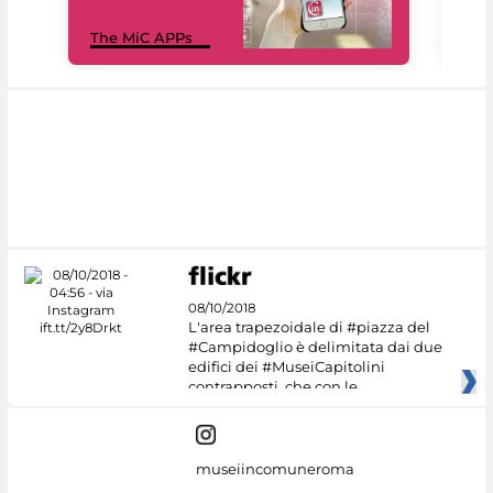
MiC
The MiC APPs
net
08/10/2018
L'area trapezoidale di #piazza del
#Campidoglio è delimitata dai due
edifici dei #MuseiCapitolini
contrapposti, che con le
museiincomuneroma