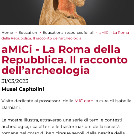
Home
>
Education
>
Educational resources for all
>
aMICi - La Roma
You are here
della Repubblica. Il racconto dell’archeologia
aMICi - La Roma della
Repubblica. Il racconto
dell’archeologia
31/03/2023
Musei Capitolini
Visita dedicata ai possessori della
MIC card
, a cura di Isabella
Damiani.
La mostra illustra, attraverso una serie di temi e contesti
archeologici, i caratteri e le trasformazioni della società
romana nel corso di ben cinque secoli, dalla nascita della