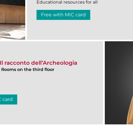
Educational resources for all
Free with MIC card
l racconto dell’Archeologia
, Rooms on the third floor
C card