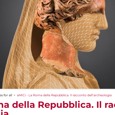
s for all
>
aMICi - La Roma della Repubblica. Il racconto dell’archeologia
a della Repubblica. Il r
ia