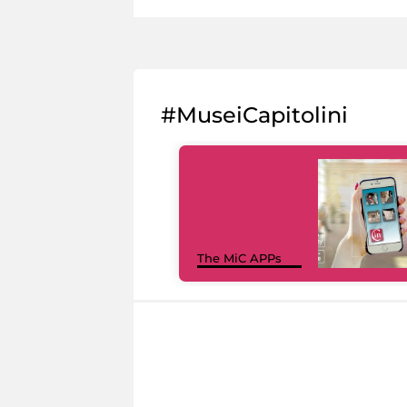
#MuseiCapitolini
The MiC APPs