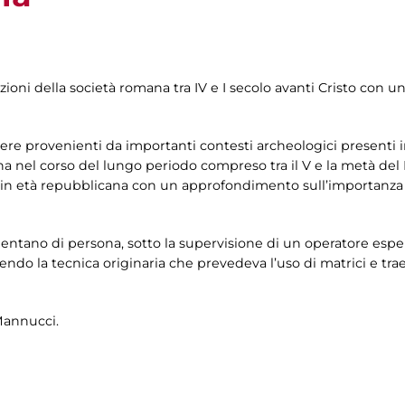
azioni della società romana tra IV e I secolo avanti Cristo con u
re provenienti da importanti contesti archeologici presenti in mo
na nel corso del lungo periodo compreso tra il V e la metà del I
a in età repubblicana con un approfondimento sull’importanza d
cimentano di persona, sotto la supervisione di un operatore esper
endo la tecnica originaria che prevedeva l’uso di matrici e tra
Mannucci.