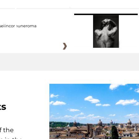
eiincomuneroma
ts
f the