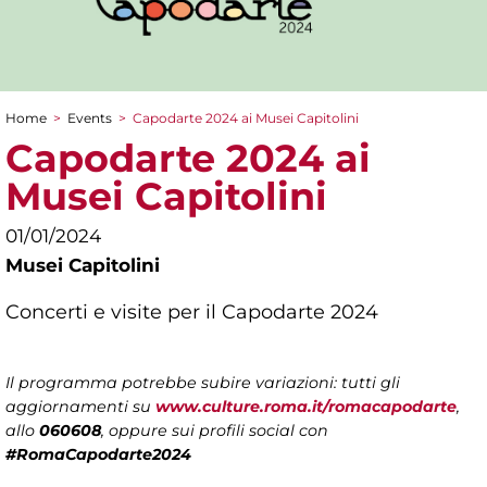
Home
>
Events
>
Capodarte 2024 ai Musei Capitolini
You are here
Capodarte 2024 ai
Musei Capitolini
01/01/2024
Musei Capitolini
Concerti e visite per il Capodarte 2024
Il programma potrebbe subire variazioni: tutti gli
aggiornamenti su
www.culture.roma.it/romacapodarte
,
allo
060608
, oppure sui profili social con
#RomaCapodarte2024