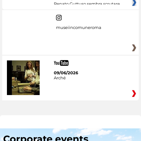
Renato Guttuso sembra scrutare
museiincomuneroma
09/06/2026
Arché
Corporate events