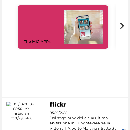
MiC
The MiC APPs
net
05/10/2018
Dal soggiorno della sua ultima
abitazione in Lungotevere della
Vittoria 1, Alberto Moravia ritratto da