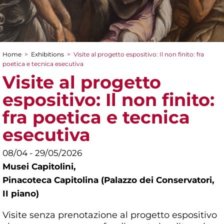
Home
>
Exhibitions
>
Visite al progetto espositivo: Il non finito: fra
You are here
poetica e tecnica esecutiva
Visite al progetto
espositivo: Il non finito:
fra poetica e tecnica
esecutiva
08/04 - 29/05/2026
Musei Capitolini,
Pinacoteca Capitolina (Palazzo dei Conservatori,
II piano)
Visite senza prenotazione al progetto espositivo