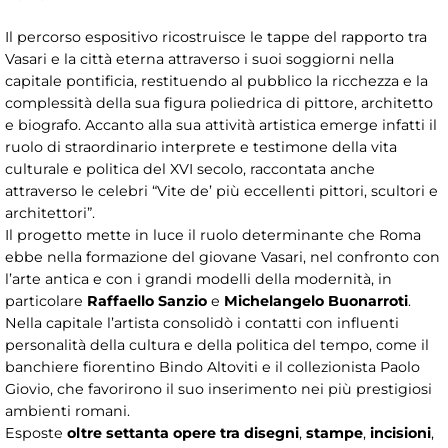
Il percorso espositivo ricostruisce le tappe del rapporto tra
Vasari e la città eterna attraverso i suoi soggiorni nella
capitale pontificia, restituendo al pubblico la ricchezza e la
complessità della sua figura poliedrica di pittore, architetto
e biografo. Accanto alla sua attività artistica emerge infatti il
ruolo di straordinario interprete e testimone della vita
culturale e politica del XVI secolo, raccontata anche
attraverso le celebri “Vite de’ più eccellenti pittori, scultori e
architettori”.
Il progetto mette in luce il ruolo determinante che Roma
ebbe nella formazione del giovane Vasari, nel confronto con
l’arte antica e con i grandi modelli della modernità, in
particolare
Raffaello Sanzio
e
Michelangelo Buonarroti
.
Nella capitale l’artista consolidò i contatti con influenti
personalità della cultura e della politica del tempo, come il
banchiere fiorentino Bindo Altoviti e il collezionista Paolo
Giovio, che favorirono il suo inserimento nei più prestigiosi
ambienti romani.
Esposte
oltre settanta opere tra disegni
,
stampe
,
incisioni
,