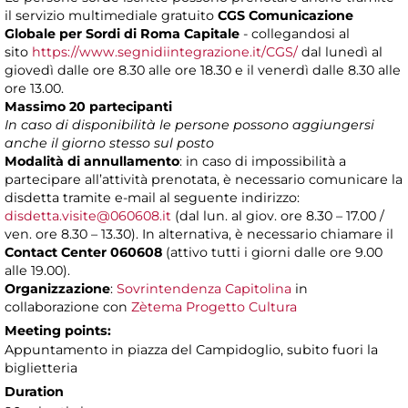
il servizio multimediale gratuito
CGS Comunicazione
Globale per Sordi di Roma Capitale
- collegandosi al
sito
https://www.segnidiintegrazione.it/CGS/
dal lunedì al
giovedì dalle ore 8.30 alle ore 18.30 e il venerdì dalle 8.30 alle
ore 13.00.
Massimo 20 partecipanti
In caso di disponibilità le persone possono aggiungersi
anche il giorno stesso sul posto
Modalità di annullamento
:
in caso di impossibilità a
partecipare all’attività prenotata, è necessario comunicare la
disdetta tramite e-mail al seguente indirizzo:
disdetta.visite@060608.it
(dal lun. al giov. ore 8.30 – 17.00 /
ven. ore 8.30 – 13.30). In alternativa, è necessario chiamare il
Contact Center 060608
(attivo tutti i giorni dalle ore 9.00
alle 19.00).
Organizzazione
:
Sovrintendenza Capitolina
in
collaborazione con
Zètema Progetto Cultura
Meeting points:
Appuntamento in piazza del Campidoglio, subito fuori la
biglietteria
Duration