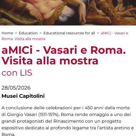
Home
>
Education
>
Educational resources for all
>
aMICi - Vasari e
You are here
Roma. Visita alla mostra
aMICi - Vasari e Roma.
Visita alla mostra
con LIS
28/05/2026
Musei Capitolini
A conclusione delle celebrazioni per i 450 anni dalla morte
di Giorgio Vasari (1511-1574), Roma rende omaggio a uno dei
grandi protagonisti del Rinascimento con un progetto
espositivo dedicato al profondo legame tra l’artista aretino e
Roma.