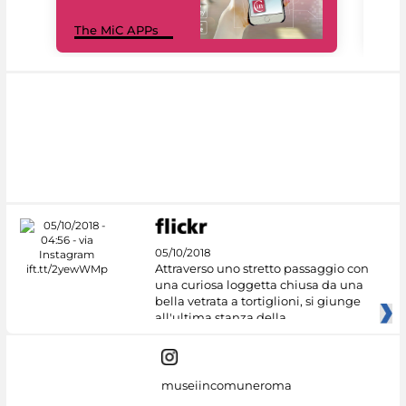
MiC
The MiC APPs
net
05/10/2018
Attraverso uno stretto passaggio con
una curiosa loggetta chiusa da una
bella vetrata a tortiglioni, si giunge
all'ultima stanza della
museiincomuneroma