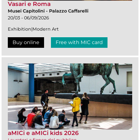
Vasari e Roma
Musei Capitolini
-
Palazzo Caffarelli
20/03 - 06/09/2026
Exhibition|Modern Art
Buy online
Free with MIC card
aMICi e aMICi kids 2026