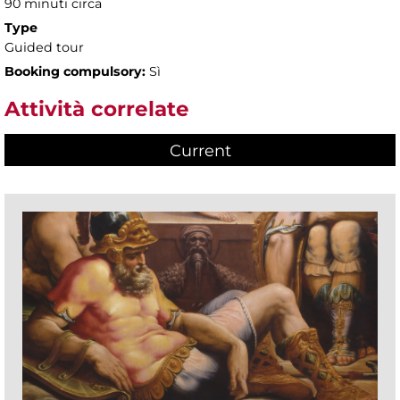
90 minuti circa
Type
Guided tour
Booking compulsory:
Sì
Attività correlate
Current
(active tab)