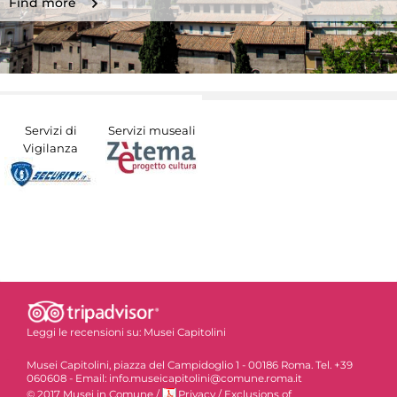
Find more
Servizi di
Servizi museali
Vigilanza
Leggi le recensioni su:
Musei Capitolini
Musei Capitolini, piazza del Campidoglio 1 - 00186 Roma. Tel. +39
060608 - Email: info.museicapitolini@comune.roma.it
© 2017 Musei in Comune
/
Privacy
/
Exclusions of