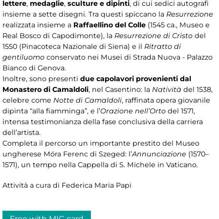
lettere
,
medaglie
,
sculture e dipinti
, di cui sedici autografi
insieme a sette disegni. Tra questi spiccano la
Resurrezione
realizzata insieme a
Raffaellino del Colle
(1545 ca., Museo e
Real Bosco di Capodimonte), la
Resurrezione di Cristo
del
1550 (Pinacoteca Nazionale di Siena) e il
Ritratto di
gentiluomo
conservato nei Musei di Strada Nuova - Palazzo
Bianco di Genova.
Inoltre, sono presenti
due capolavori provenienti dal
Monastero di Camaldoli
, nel Casentino: la
Natività
del 1538,
celebre come
Notte di Camaldoli
, raffinata opera giovanile
dipinta “alla fiamminga”, e l’
Orazione nell’Orto
del 1571,
intensa testimonianza della fase conclusiva della carriera
dell’artista.
Completa il percorso un importante prestito del Museo
ungherese Móra Ferenc di Szeged: l’
Annunciazione
(1570–
1571), un tempo nella Cappella di S. Michele in Vaticano.
Attività a cura di Federica Maria Papi
Free with MIC card