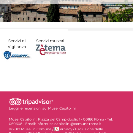
Servizi di
Servizi museali
Vigilanza
Leggi le recensioni su:
Musei Capitolini
Musei Capitolini, Piazza del Campidoglio 1 - 00186 Roma - Tel.
060608 - Email: info.museicapitolini@comune.roma.it
© 2017 Musei in Comune
/
Privacy
/
Esclusione delle