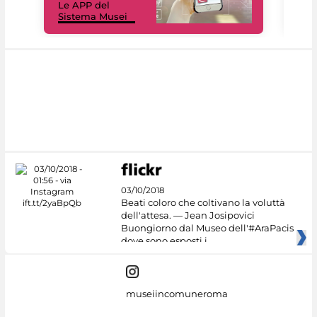
Le APP del
Mus
Sistema Musei
net
03/10/2018
Beati coloro che coltivano la voluttà
dell'attesa. — Jean Josipovici
Buongiorno dal Museo dell'#AraPacis
dove sono esposti i
museiincomuneroma