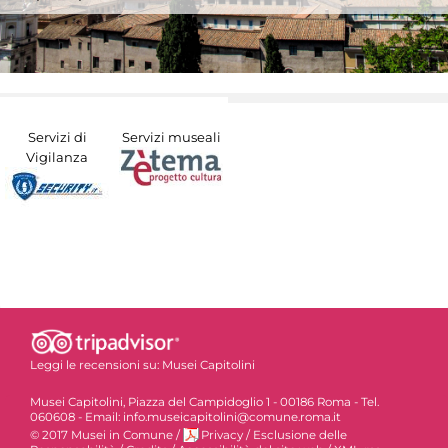
Servizi di
Servizi museali
Vigilanza
Leggi le recensioni su:
Musei Capitolini
Musei Capitolini, Piazza del Campidoglio 1 - 00186 Roma - Tel.
060608 - Email: info.museicapitolini@comune.roma.it
© 2017 Musei in Comune
/
Privacy
/
Esclusione delle