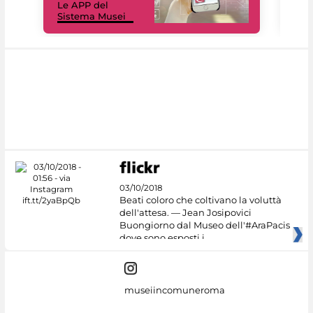
Le APP del
Mus
Sistema Musei
net
03/10/2018
Beati coloro che coltivano la voluttà
dell'attesa. — Jean Josipovici
Buongiorno dal Museo dell'#AraPacis
dove sono esposti i
museiincomuneroma