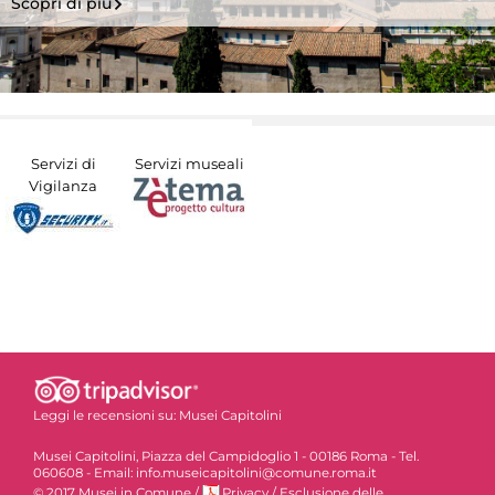
Scopri di più
Servizi di
Servizi museali
Vigilanza
Leggi le recensioni su:
Musei Capitolini
Musei Capitolini, Piazza del Campidoglio 1 - 00186 Roma - Tel.
060608 - Email: info.museicapitolini@comune.roma.it
© 2017 Musei in Comune
/
Privacy
/
Esclusione delle