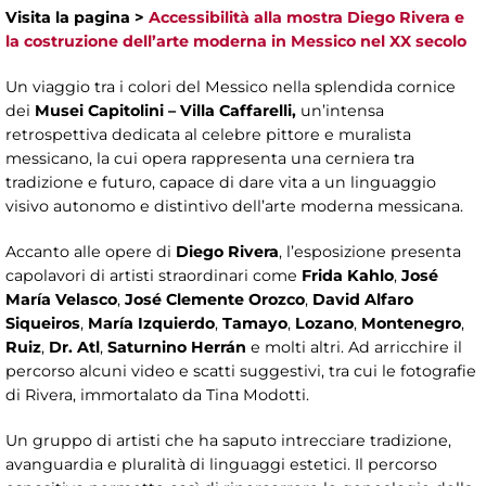
Visita la pagina >
Accessibilità alla mostra Diego Rivera e
la costruzione dell’arte moderna in Messico nel XX secolo
Un viaggio tra i colori del Messico nella splendida cornice
dei
Musei Capitolini – Villa Caffarelli,
un’intensa
retrospettiva dedicata al celebre pittore e muralista
messicano, la cui opera rappresenta una cerniera tra
tradizione e futuro, capace di dare vita a un linguaggio
visivo autonomo e distintivo dell’arte moderna messicana.
Accanto alle opere di
Diego Rivera
, l’esposizione presenta
capolavori di artisti straordinari come
Frida Kahlo
,
José
María Velasco
,
José Clemente Orozco
,
David Alfaro
Siqueiros
,
María Izquierdo
,
Tamayo
,
Lozano
,
Montenegro
,
Ruiz
,
Dr. Atl
,
Saturnino Herrán
e molti altri. Ad arricchire il
percorso alcuni video e scatti suggestivi, tra cui le fotografie
di Rivera, immortalato da Tina Modotti.
Un gruppo di artisti che ha saputo intrecciare tradizione,
avanguardia e pluralità di linguaggi estetici. Il percorso