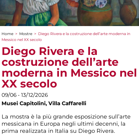
Home
>
Mostre
>
Diego Rivera e la costruzione dell’arte moderna in
Tu sei qui
Messico nel XX secolo
Diego Rivera e la
costruzione dell’arte
moderna in Messico nel
XX secolo
09/06 - 13/12/2026
Musei Capitolini,
Villa Caffarelli
La mostra è la più grande esposizione sull’arte
messicana in Europa negli ultimi decenni, la
prima realizzata in Italia su Diego Rivera.