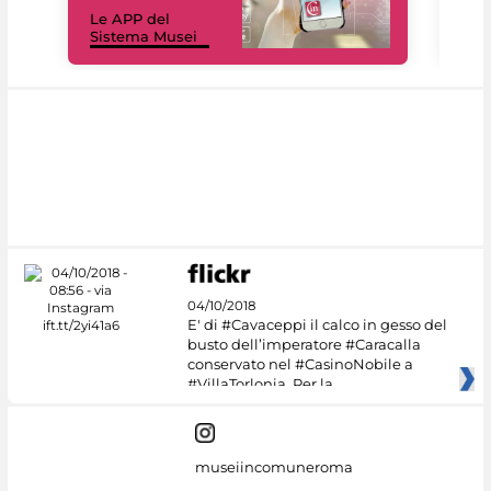
Il 
Le APP del
Mus
Sistema Musei
net
04/10/2018
E' di #Cavaceppi il calco in gesso del
busto dell’imperatore #Caracalla
conservato nel #CasinoNobile a
#VillaTorlonia. Per la
museiincomuneroma