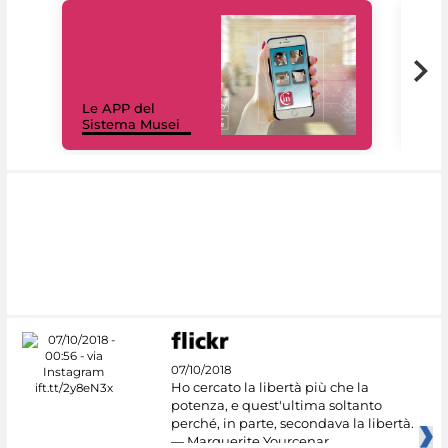
Il 
Le APP del
Mus
Sistema Musei
net
07/10/2018
Ho cercato la libertà più che la
potenza, e quest'ultima soltanto
perché, in parte, secondava la libertà.
— Marguerite Yourcenar