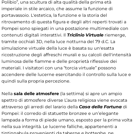
Polibio”, una scultura di alta qualità della prima età
imperiale in stile arcaico, che assume la funzione di
portavassoio. L'estetica, la funzione e la storia del
ritrovamento di questa figura e degli altri reperti trovati a
Pompei sono spiegati in una postazione multimediale con
contenuti digitali interattivi. Il
Triclinio Virtuale
riemerge,
tramite occhiali 3D, nella luce notturna del 79 d.C. La
simulazione virtuale della luce è basata su un'esatta
ricostruzione degli affreschi murali e su calcoli dell'intensità
luminosa delle fiamme e delle proprietà riflessive dei
materiali. I visitatori con una “torcia virtuale” possono
accendere delle lucerne esercitando il controllo sulla luce e
quindi sulla propria percezione.
Nella
sala delle atmosfere
(la settima) si apre un ampio
spettro di atmosfere diverse L’aura religiosa viene evocata
attraverso gli arredi del larario della
Casa della Fortuna
di
Pompei: il corredo di statuette bronzee e un’elegante
lampada a forma di piede umano, esposto per la prima volta
nella sua integrità. Le lucerne falliche, appartenenti a
tintinnabula provenienti da taberne e botteghe, ne