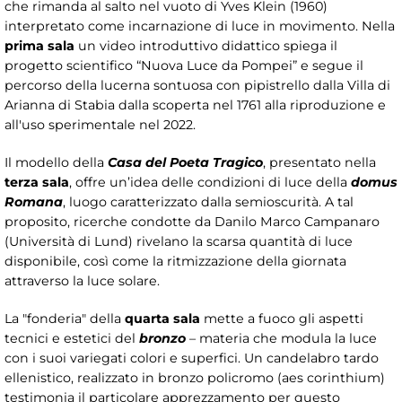
che rimanda al salto nel vuoto di Yves Klein (1960)
interpretato come incarnazione di luce in movimento. Nella
prima sala
un video introduttivo didattico spiega il
progetto scientifico “Nuova Luce da Pompei” e segue il
percorso della lucerna sontuosa con pipistrello dalla Villa di
Arianna di Stabia dalla scoperta nel 1761 alla riproduzione e
all'uso sperimentale nel 2022.
Il modello della
Casa del Poeta Tragico
, presentato nella
terza sala
, offre un’idea delle condizioni di luce della
domus
Romana
, luogo caratterizzato dalla semioscurità. A tal
proposito, ricerche condotte da Danilo Marco Campanaro
(Università di Lund) rivelano la scarsa quantità di luce
disponibile, così come la ritmizzazione della giornata
attraverso la luce solare.
La "fonderia" della
quarta sala
mette a fuoco gli aspetti
tecnici e estetici del
bronzo
– materia che modula la luce
con i suoi variegati colori e superfici. Un candelabro tardo
ellenistico, realizzato in bronzo policromo (aes corinthium)
testimonia il particolare apprezzamento per questo