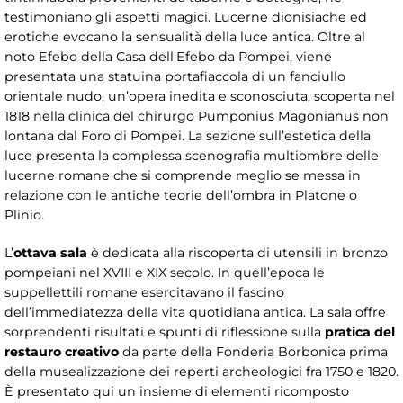
testimoniano gli aspetti magici. Lucerne dionisiache ed
erotiche evocano la sensualità della luce antica. Oltre al
noto Efebo della Casa dell'Efebo da Pompei, viene
presentata una statuina portafiaccola di un fanciullo
orientale nudo, un’opera inedita e sconosciuta, scoperta nel
1818 nella clinica del chirurgo Pumponius Magonianus non
lontana dal Foro di Pompei. La sezione sull’estetica della
luce presenta la complessa scenografia multiombre delle
lucerne romane che si comprende meglio se messa in
relazione con le antiche teorie dell’ombra in Platone o
Plinio.
L’
ottava sala
è dedicata alla riscoperta di utensili in bronzo
pompeiani nel XVIII e XIX secolo. In quell’epoca le
suppellettili romane esercitavano il fascino
dell’immediatezza della vita quotidiana antica. La sala offre
sorprendenti risultati e spunti di riflessione sulla
pratica del
restauro creativo
da parte della Fonderia Borbonica prima
della musealizzazione dei reperti archeologici fra 1750 e 1820.
È presentato qui un insieme di elementi ricomposto