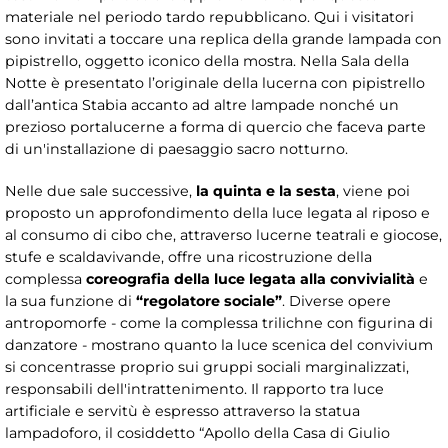
materiale nel periodo tardo repubblicano. Qui i visitatori
sono invitati a toccare una replica della grande lampada con
pipistrello, oggetto iconico della mostra. Nella Sala della
Notte è presentato l’originale della lucerna con pipistrello
dall’antica Stabia accanto ad altre lampade nonché un
prezioso portalucerne a forma di quercio che faceva parte
di un'installazione di paesaggio sacro notturno.
Nelle due sale successive,
la quinta e la sesta
, viene poi
proposto un approfondimento della luce legata al riposo e
al consumo di cibo che, attraverso lucerne teatrali e giocose,
stufe e scaldavivande, offre una ricostruzione della
complessa
coreografia della luce legata alla convivialità
e
la sua funzione di
“regolatore sociale”
. Diverse opere
antropomorfe - come la complessa trilichne con figurina di
danzatore - mostrano quanto la luce scenica del convivium
si concentrasse proprio sui gruppi sociali marginalizzati,
responsabili dell'intrattenimento. Il rapporto tra luce
artificiale e servitù è espresso attraverso la statua
lampadoforo, il cosiddetto “Apollo della Casa di Giulio