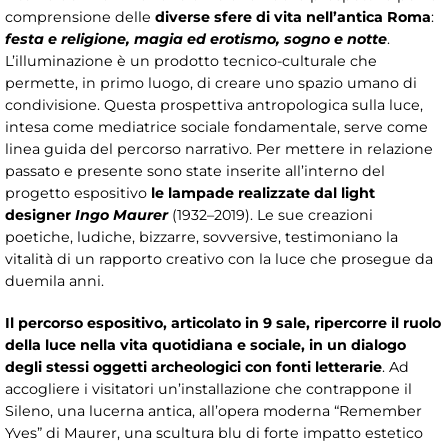
comprensione delle
diverse sfere di vita nell’antica Roma
:
festa e religione, magia ed erotismo, sogno e notte
.
L’illuminazione è un prodotto tecnico-culturale che
permette, in primo luogo, di creare uno spazio umano di
condivisione. Questa prospettiva antropologica sulla luce,
intesa come mediatrice sociale fondamentale, serve come
linea guida del percorso narrativo. Per mettere in relazione
passato e presente sono state inserite all’interno del
progetto espositivo
le lampade realizzate dal light
designer
Ingo Maurer
(1932–2019). Le sue creazioni
poetiche, ludiche, bizzarre, sovversive, testimoniano la
vitalità di un rapporto creativo con la luce che prosegue da
duemila anni.
Il percorso espositivo, articolato in 9 sale, ripercorre il ruolo
della luce nella vita quotidiana e sociale, in un dialogo
degli stessi oggetti archeologici con fonti letterarie
. Ad
accogliere i visitatori un’installazione che contrappone il
Sileno, una lucerna antica, all’opera moderna “Remember
Yves” di Maurer, una scultura blu di forte impatto estetico