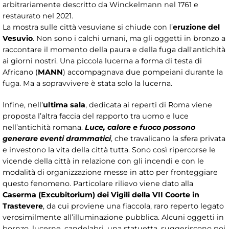
arbitrariamente descritto da Winckelmann nel 1761 e
restaurato nel 2021.
La mostra sulle città vesuviane si chiude con l’
eruzione del
Vesuvio
. Non sono i calchi umani, ma gli oggetti in bronzo a
raccontare il momento della paura e della fuga dall'antichità
ai giorni nostri. Una piccola lucerna a forma di testa di
Africano (
MANN
) accompagnava due pompeiani durante la
fuga. Ma a sopravvivere è stata solo la lucerna.
Infine, nell’
ultima sala
, dedicata ai reperti di Roma viene
proposta l’altra faccia del rapporto tra uomo e luce
nell’antichità romana.
Luce, calore e fuoco possono
generare eventi drammatici
, che travalicano la sfera privata
e investono la vita della città tutta. Sono così ripercorse le
vicende della città in relazione con gli incendi e con le
modalità di organizzazione messe in atto per fronteggiare
questo fenomeno. Particolare rilievo viene dato alla
Caserma (Excubitorium) dei Vigili della VII Coorte in
Trastevere
, da cui proviene una fiaccola, raro reperto legato
verosimilmente all’illuminazione pubblica. Alcuni oggetti in
bornzo, lucerne, candelabri, una statuetta, suggeriscono poi