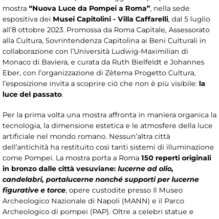
mostra
“Nuova Luce da Pompei a Roma”
, nella sede
espositiva dei
Musei Capitolini - Villa Caffarelli
, dal 5 luglio
all’8 ottobre 2023. Promossa da Roma Capitale, Assessorato
alla Cultura, Sovrintendenza Capitolina ai Beni Culturali in
collaborazione con l’Università Ludwig-Maximilian di
Monaco di Baviera, e curata da Ruth Bielfeldt e Johannes
Eber, con l’organizzazione di Zètema Progetto Cultura,
l’esposizione invita a scoprire ciò che non è più visibile:
la
luce del passato
.
Per la prima volta una mostra affronta in maniera organica la
tecnologia, la dimensione estetica e le atmosfere della luce
artificiale nel mondo romano. Nessun’altra città
dell’antichità ha restituito così tanti sistemi di illuminazione
come Pompei. La mostra porta a Roma
150 reperti originali
in bronzo dalle città vesuviane:
lucerne ad olio,
candelabri, portalucerne nonché supporti per lucerne
figurative e torce
, opere custodite presso Il Museo
Archeologico Nazionale di Napoli (MANN) e il Parco
Archeologico di pompei (PAP). Oltre a celebri statue e