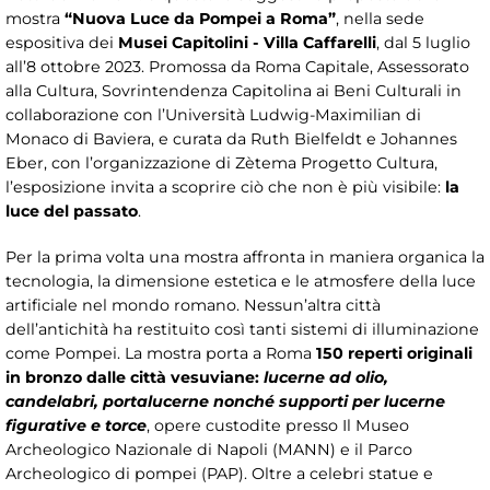
mostra
“Nuova Luce da Pompei a Roma”
, nella sede
espositiva dei
Musei Capitolini - Villa Caffarelli
, dal 5 luglio
all’8 ottobre 2023. Promossa da Roma Capitale, Assessorato
alla Cultura, Sovrintendenza Capitolina ai Beni Culturali in
collaborazione con l’Università Ludwig-Maximilian di
Monaco di Baviera, e curata da Ruth Bielfeldt e Johannes
Eber, con l’organizzazione di Zètema Progetto Cultura,
l’esposizione invita a scoprire ciò che non è più visibile:
la
luce del passato
.
Per la prima volta una mostra affronta in maniera organica la
tecnologia, la dimensione estetica e le atmosfere della luce
artificiale nel mondo romano. Nessun’altra città
dell’antichità ha restituito così tanti sistemi di illuminazione
come Pompei. La mostra porta a Roma
150 reperti originali
in bronzo dalle città vesuviane:
lucerne ad olio,
candelabri, portalucerne nonché supporti per lucerne
figurative e torce
, opere custodite presso Il Museo
Archeologico Nazionale di Napoli (MANN) e il Parco
Archeologico di pompei (PAP). Oltre a celebri statue e