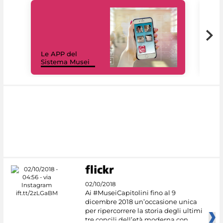
Il 
Le APP del
Mus
Sistema Musei
net
02/10/2018
Ai #MuseiCapitolini fino al 9
dicembre 2018 un’occasione unica
per ripercorrere la storia degli ultimi
tre concili dell’età moderna con