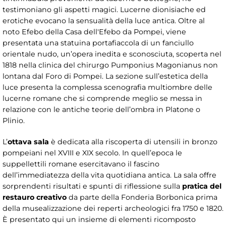
testimoniano gli aspetti magici. Lucerne dionisiache ed
erotiche evocano la sensualità della luce antica. Oltre al
noto Efebo della Casa dell'Efebo da Pompei, viene
presentata una statuina portafiaccola di un fanciullo
orientale nudo, un’opera inedita e sconosciuta, scoperta nel
1818 nella clinica del chirurgo Pumponius Magonianus non
lontana dal Foro di Pompei. La sezione sull’estetica della
luce presenta la complessa scenografia multiombre delle
lucerne romane che si comprende meglio se messa in
relazione con le antiche teorie dell’ombra in Platone o
Plinio.
L’
ottava sala
è dedicata alla riscoperta di utensili in bronzo
pompeiani nel XVIII e XIX secolo. In quell’epoca le
suppellettili romane esercitavano il fascino
dell’immediatezza della vita quotidiana antica. La sala offre
sorprendenti risultati e spunti di riflessione sulla
pratica del
restauro creativo
da parte della Fonderia Borbonica prima
della musealizzazione dei reperti archeologici fra 1750 e 1820.
È presentato qui un insieme di elementi ricomposto