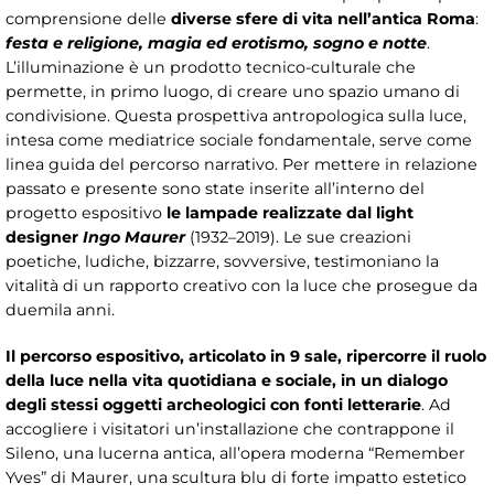
comprensione delle
diverse sfere di vita nell’antica Roma
:
festa e religione, magia ed erotismo, sogno e notte
.
L’illuminazione è un prodotto tecnico-culturale che
permette, in primo luogo, di creare uno spazio umano di
condivisione. Questa prospettiva antropologica sulla luce,
intesa come mediatrice sociale fondamentale, serve come
linea guida del percorso narrativo. Per mettere in relazione
passato e presente sono state inserite all’interno del
progetto espositivo
le lampade realizzate dal light
designer
Ingo Maurer
(1932–2019). Le sue creazioni
poetiche, ludiche, bizzarre, sovversive, testimoniano la
vitalità di un rapporto creativo con la luce che prosegue da
duemila anni.
Il percorso espositivo, articolato in 9 sale, ripercorre il ruolo
della luce nella vita quotidiana e sociale, in un dialogo
degli stessi oggetti archeologici con fonti letterarie
. Ad
accogliere i visitatori un’installazione che contrappone il
Sileno, una lucerna antica, all’opera moderna “Remember
Yves” di Maurer, una scultura blu di forte impatto estetico