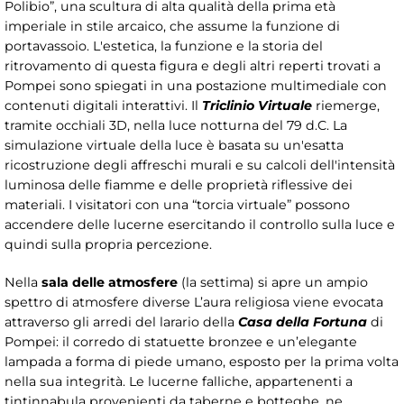
Polibio”, una scultura di alta qualità della prima età
imperiale in stile arcaico, che assume la funzione di
portavassoio. L'estetica, la funzione e la storia del
ritrovamento di questa figura e degli altri reperti trovati a
Pompei sono spiegati in una postazione multimediale con
contenuti digitali interattivi. Il
Triclinio Virtuale
riemerge,
tramite occhiali 3D, nella luce notturna del 79 d.C. La
simulazione virtuale della luce è basata su un'esatta
ricostruzione degli affreschi murali e su calcoli dell'intensità
luminosa delle fiamme e delle proprietà riflessive dei
materiali. I visitatori con una “torcia virtuale” possono
accendere delle lucerne esercitando il controllo sulla luce e
quindi sulla propria percezione.
Nella
sala delle atmosfere
(la settima) si apre un ampio
spettro di atmosfere diverse L’aura religiosa viene evocata
attraverso gli arredi del larario della
Casa della Fortuna
di
Pompei: il corredo di statuette bronzee e un’elegante
lampada a forma di piede umano, esposto per la prima volta
nella sua integrità. Le lucerne falliche, appartenenti a
tintinnabula provenienti da taberne e botteghe, ne