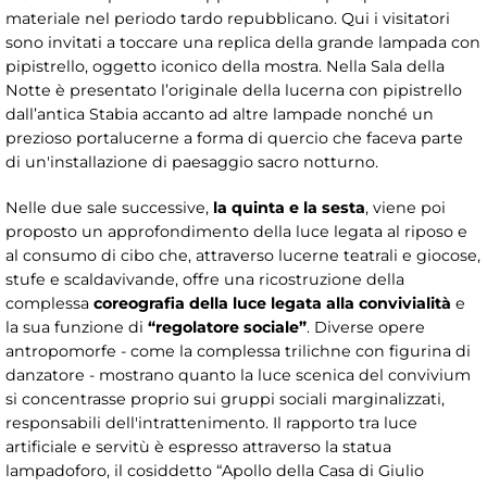
materiale nel periodo tardo repubblicano. Qui i visitatori
sono invitati a toccare una replica della grande lampada con
pipistrello, oggetto iconico della mostra. Nella Sala della
Notte è presentato l’originale della lucerna con pipistrello
dall’antica Stabia accanto ad altre lampade nonché un
prezioso portalucerne a forma di quercio che faceva parte
di un'installazione di paesaggio sacro notturno.
Nelle due sale successive,
la quinta e la sesta
, viene poi
proposto un approfondimento della luce legata al riposo e
al consumo di cibo che, attraverso lucerne teatrali e giocose,
stufe e scaldavivande, offre una ricostruzione della
complessa
coreografia della luce legata alla convivialità
e
la sua funzione di
“regolatore sociale”
. Diverse opere
antropomorfe - come la complessa trilichne con figurina di
danzatore - mostrano quanto la luce scenica del convivium
si concentrasse proprio sui gruppi sociali marginalizzati,
responsabili dell'intrattenimento. Il rapporto tra luce
artificiale e servitù è espresso attraverso la statua
lampadoforo, il cosiddetto “Apollo della Casa di Giulio