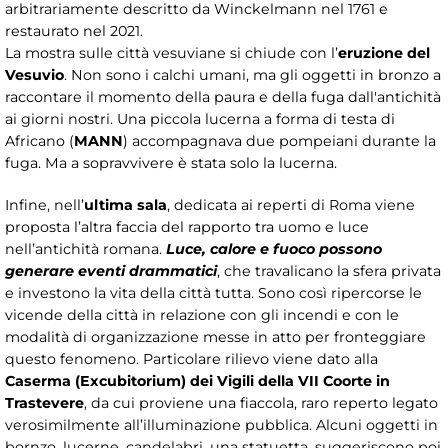
arbitrariamente descritto da Winckelmann nel 1761 e
restaurato nel 2021.
La mostra sulle città vesuviane si chiude con l’
eruzione del
Vesuvio
. Non sono i calchi umani, ma gli oggetti in bronzo a
raccontare il momento della paura e della fuga dall'antichità
ai giorni nostri. Una piccola lucerna a forma di testa di
Africano (
MANN
) accompagnava due pompeiani durante la
fuga. Ma a sopravvivere è stata solo la lucerna.
Infine, nell’
ultima sala
, dedicata ai reperti di Roma viene
proposta l’altra faccia del rapporto tra uomo e luce
nell’antichità romana.
Luce, calore e fuoco possono
generare eventi drammatici
, che travalicano la sfera privata
e investono la vita della città tutta. Sono così ripercorse le
vicende della città in relazione con gli incendi e con le
modalità di organizzazione messe in atto per fronteggiare
questo fenomeno. Particolare rilievo viene dato alla
Caserma (Excubitorium) dei Vigili della VII Coorte in
Trastevere
, da cui proviene una fiaccola, raro reperto legato
verosimilmente all’illuminazione pubblica. Alcuni oggetti in
bornzo, lucerne, candelabri, una statuetta, suggeriscono poi