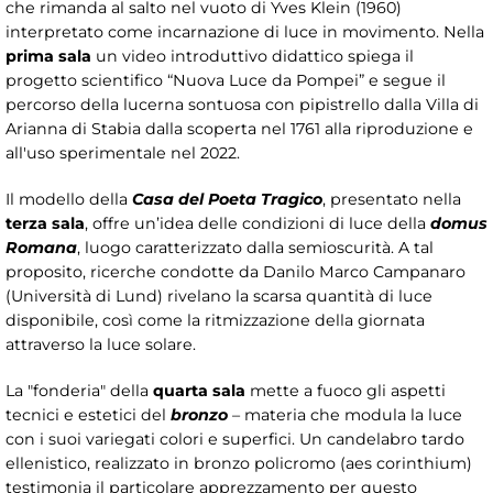
che rimanda al salto nel vuoto di Yves Klein (1960)
interpretato come incarnazione di luce in movimento. Nella
prima sala
un video introduttivo didattico spiega il
progetto scientifico “Nuova Luce da Pompei” e segue il
percorso della lucerna sontuosa con pipistrello dalla Villa di
Arianna di Stabia dalla scoperta nel 1761 alla riproduzione e
all'uso sperimentale nel 2022.
Il modello della
Casa del Poeta Tragico
, presentato nella
terza sala
, offre un’idea delle condizioni di luce della
domus
Romana
, luogo caratterizzato dalla semioscurità. A tal
proposito, ricerche condotte da Danilo Marco Campanaro
(Università di Lund) rivelano la scarsa quantità di luce
disponibile, così come la ritmizzazione della giornata
attraverso la luce solare.
La "fonderia" della
quarta sala
mette a fuoco gli aspetti
tecnici e estetici del
bronzo
– materia che modula la luce
con i suoi variegati colori e superfici. Un candelabro tardo
ellenistico, realizzato in bronzo policromo (aes corinthium)
testimonia il particolare apprezzamento per questo