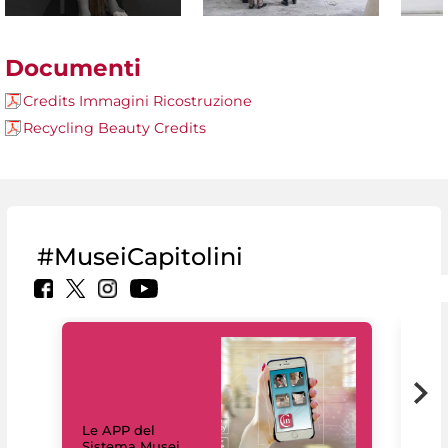
Documenti
Credits Immagini Ricostruzione
Recycling Beauty Credits
#MuseiCapitolini
Il 
Le APP del
Mus
Sistema Musei
net