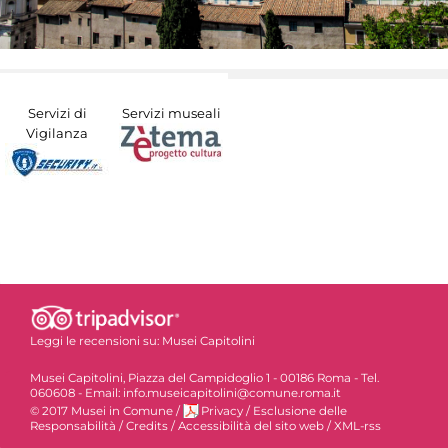
Servizi di
Servizi museali
Vigilanza
Leggi le recensioni su:
Musei Capitolini
Musei Capitolini, Piazza del Campidoglio 1 - 00186 Roma - Tel.
060608 - Email: info.museicapitolini@comune.roma.it
© 2017 Musei in Comune
/
Privacy
/
Esclusione delle
Responsabilità
/
Credits
/
Accessibilità del sito web
/
XML-rss