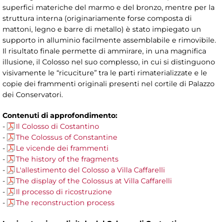
superfici materiche del marmo e del bronzo, mentre per la
struttura interna (originariamente forse composta di
mattoni, legno e barre di metallo) è stato impiegato un
supporto in alluminio facilmente assemblabile e rimovibile.
Il risultato finale permette di ammirare, in una magnifica
illusione, il Colosso nel suo complesso, in cui si distinguono
visivamente le “ricuciture” tra le parti rimaterializzate e le
copie dei frammenti originali presenti nel cortile di Palazzo
dei Conservatori.
Contenuti di approfondimento:
-
Il Colosso di Costantino
-
The Colossus of Constantine
-
Le vicende dei frammenti
-
The history of the fragments
-
L'allestimento del Colosso a Villa Caffarelli
-
The display of the Colossus at Villa Caffarelli
-
Il processo di ricostruzione
-
The reconstruction process