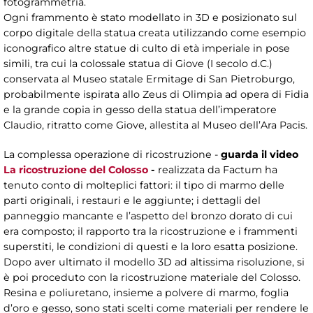
fotogrammetria.
Ogni frammento è stato modellato in 3D e posizionato sul
corpo digitale della statua creata utilizzando come esempio
iconografico altre statue di culto di età imperiale in pose
simili, tra cui la colossale statua di Giove (I secolo d.C.)
conservata al Museo statale Ermitage di San Pietroburgo,
probabilmente ispirata allo Zeus di Olimpia ad opera di Fidia
e la grande copia in gesso della statua dell’imperatore
Claudio, ritratto come Giove, allestita al Museo dell’Ara Pacis.
La complessa operazione di ricostruzione -
guarda il video
La ricostruzione del Colosso
-
realizzata da Factum ha
tenuto conto di molteplici fattori: il tipo di marmo delle
parti originali, i restauri e le aggiunte; i dettagli del
panneggio mancante e l’aspetto del bronzo dorato di cui
era composto; il rapporto tra la ricostruzione e i frammenti
superstiti, le condizioni di questi e la loro esatta posizione.
Dopo aver ultimato il modello 3D ad altissima risoluzione, si
è poi proceduto con la ricostruzione materiale del Colosso.
Resina e poliuretano, insieme a polvere di marmo, foglia
d’oro e gesso, sono stati scelti come materiali per rendere le