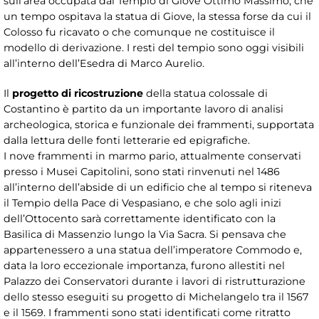
sull’area occupata dal Tempio di Giove Ottimo Massimo, che
un tempo ospitava la statua di Giove, la stessa forse da cui il
Colosso fu ricavato o che comunque ne costituisce il
modello di derivazione. I resti del tempio sono oggi visibili
all’interno dell’Esedra di Marco Aurelio.
Il
progetto di ricostruzione
della statua colossale di
Costantino è partito da un importante lavoro di analisi
archeologica, storica e funzionale dei frammenti, supportata
dalla lettura delle fonti letterarie ed epigrafiche.
I nove frammenti in marmo pario, attualmente conservati
presso i Musei Capitolini, sono stati rinvenuti nel 1486
all’interno dell’abside di un edificio che al tempo si riteneva
il Tempio della Pace di Vespasiano, e che solo agli inizi
dell’Ottocento sarà correttamente identificato con la
Basilica di Massenzio lungo la Via Sacra. Si pensava che
appartenessero a una statua dell’imperatore Commodo e,
data la loro eccezionale importanza, furono allestiti nel
Palazzo dei Conservatori durante i lavori di ristrutturazione
dello stesso eseguiti su progetto di Michelangelo tra il 1567
e il 1569. I frammenti sono stati identificati come ritratto