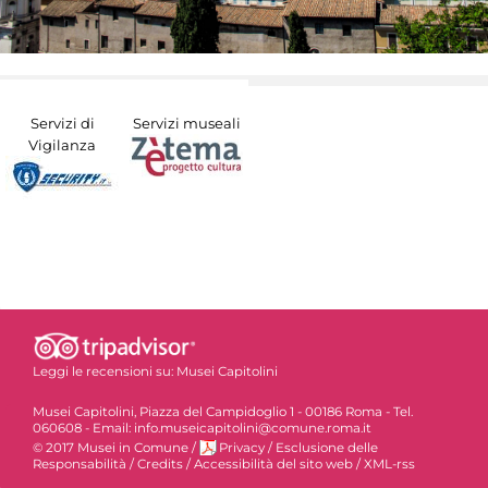
Servizi di
Servizi museali
Vigilanza
Leggi le recensioni su:
Musei Capitolini
Musei Capitolini, Piazza del Campidoglio 1 - 00186 Roma - Tel.
060608 - Email: info.museicapitolini@comune.roma.it
© 2017 Musei in Comune
/
Privacy
/
Esclusione delle
Responsabilità
/
Credits
/
Accessibilità del sito web
/
XML-rss