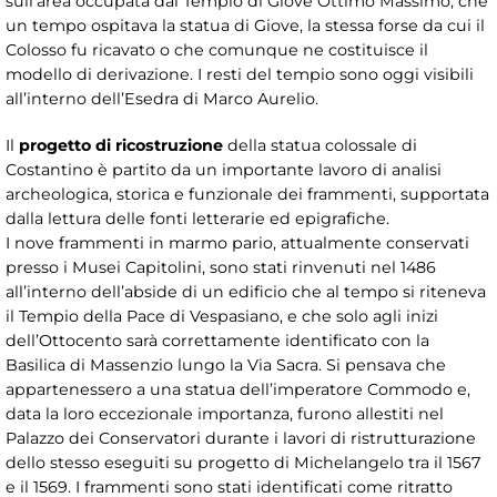
sull’area occupata dal Tempio di Giove Ottimo Massimo, che
un tempo ospitava la statua di Giove, la stessa forse da cui il
Colosso fu ricavato o che comunque ne costituisce il
modello di derivazione. I resti del tempio sono oggi visibili
all’interno dell’Esedra di Marco Aurelio.
Il
progetto di ricostruzione
della statua colossale di
Costantino è partito da un importante lavoro di analisi
archeologica, storica e funzionale dei frammenti, supportata
dalla lettura delle fonti letterarie ed epigrafiche.
I nove frammenti in marmo pario, attualmente conservati
presso i Musei Capitolini, sono stati rinvenuti nel 1486
all’interno dell’abside di un edificio che al tempo si riteneva
il Tempio della Pace di Vespasiano, e che solo agli inizi
dell’Ottocento sarà correttamente identificato con la
Basilica di Massenzio lungo la Via Sacra. Si pensava che
appartenessero a una statua dell’imperatore Commodo e,
data la loro eccezionale importanza, furono allestiti nel
Palazzo dei Conservatori durante i lavori di ristrutturazione
dello stesso eseguiti su progetto di Michelangelo tra il 1567
e il 1569. I frammenti sono stati identificati come ritratto