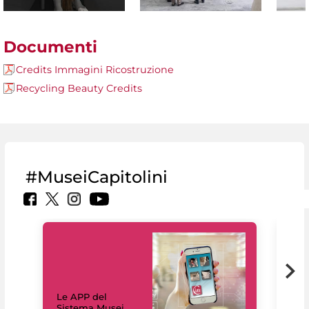
Documenti
Credits Immagini Ricostruzione
Recycling Beauty Credits
#MuseiCapitolini
Il 
Le APP del
Mus
Sistema Musei
net