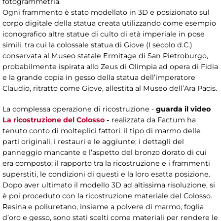
fotogrammetria.
Ogni frammento è stato modellato in 3D e posizionato sul
corpo digitale della statua creata utilizzando come esempio
iconografico altre statue di culto di età imperiale in pose
simili, tra cui la colossale statua di Giove (I secolo d.C.)
conservata al Museo statale Ermitage di San Pietroburgo,
probabilmente ispirata allo Zeus di Olimpia ad opera di Fidia
e la grande copia in gesso della statua dell’imperatore
Claudio, ritratto come Giove, allestita al Museo dell’Ara Pacis.
La complessa operazione di ricostruzione -
guarda il video
La ricostruzione del Colosso
-
realizzata da Factum ha
tenuto conto di molteplici fattori: il tipo di marmo delle
parti originali, i restauri e le aggiunte; i dettagli del
panneggio mancante e l’aspetto del bronzo dorato di cui
era composto; il rapporto tra la ricostruzione e i frammenti
superstiti, le condizioni di questi e la loro esatta posizione.
Dopo aver ultimato il modello 3D ad altissima risoluzione, si
è poi proceduto con la ricostruzione materiale del Colosso.
Resina e poliuretano, insieme a polvere di marmo, foglia
d’oro e gesso, sono stati scelti come materiali per rendere le