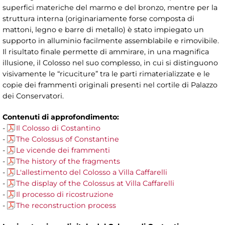
superfici materiche del marmo e del bronzo, mentre per la
struttura interna (originariamente forse composta di
mattoni, legno e barre di metallo) è stato impiegato un
supporto in alluminio facilmente assemblabile e rimovibile.
Il risultato finale permette di ammirare, in una magnifica
illusione, il Colosso nel suo complesso, in cui si distinguono
visivamente le “ricuciture” tra le parti rimaterializzate e le
copie dei frammenti originali presenti nel cortile di Palazzo
dei Conservatori.
Contenuti di approfondimento:
-
Il Colosso di Costantino
-
The Colossus of Constantine
-
Le vicende dei frammenti
-
The history of the fragments
-
L'allestimento del Colosso a Villa Caffarelli
-
The display of the Colossus at Villa Caffarelli
-
Il processo di ricostruzione
-
The reconstruction process