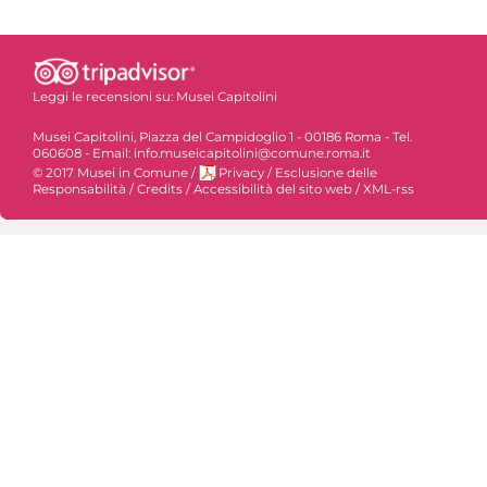
Leggi le recensioni su:
Musei Capitolini
Musei Capitolini, Piazza del Campidoglio 1 - 00186 Roma - Tel.
060608 - Email: info.museicapitolini@comune.roma.it
© 2017 Musei in Comune
/
Privacy
/
Esclusione delle
Responsabilità
/
Credits
/
Accessibilità del sito web
/
XML-rss