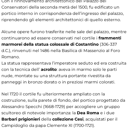
Con il rinnovamento architettonico del Palazzo dei
Conservatori della seconda metà del 1500, fu edificato un
portico interno in corrispondenza dell’ingresso del palazzo,
riprendendo gli elementi architettonici di quello esterno.
Alcune opere furono trasferite nelle sale del palazzo, mentre
continuarono ad essere conservati nel cortile i
frammenti
marmorei della statua colossale di Costantino
(306-337
d.C.), rinvenuti nel 1486 nella Basilica di Massenzio al Foro
Romano.
La statua rappresentava l’imperatore seduto ed era costruita
con la tecnica dell’
acrolito
: aveva in marmo solo le parti
nude, montate su una struttura portante rivestita da
panneggi in bronzo dorato o in preziosi marmi colorati.
Nel 1720 il cortile fu ulteriormente ampliato con la
costruzione, sulla parete di fondo, del portico progettato da
Alessandro Specchi (1668-1729) per accogliere un gruppo
scultoreo di notevole importanza: la
Dea Roma
e i due
Barbari prigionieri
della
collezione Cesi
, acquistati per il
Campidoglio da papa Clemente XI (1700-1721).