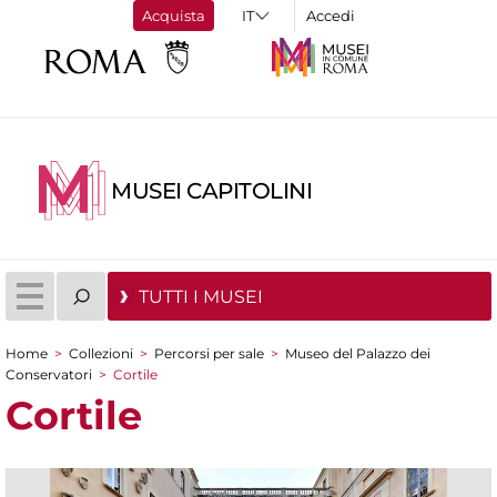
Acquista
Accedi
MUSEI CAPITOLINI
TUTTI I MUSEI
Home
>
Collezioni
>
Percorsi per sale
>
Museo del Palazzo dei
Tu sei qui
Conservatori
>
Cortile
Cortile