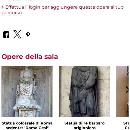
> Effettua il login per aggiungere questa opera al tuo
percorso
Opere della sala
Statua colossale di Roma
Statua di re barbaro
Sta
sedente: "Roma Cesi"
prigioniero
Co