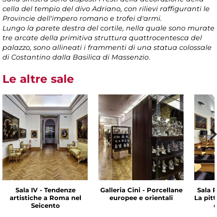
cella del tempio del divo Adriano, con rilievi raffiguranti le
Provincie dell'impero romano e trofei d'armi.
Lungo la parete destra del cortile, nella quale sono murate
tre arcate della primitiva struttura quattrocentesca del
palazzo, sono allineati i frammenti di una statua colossale
di Costantino dalla Basilica di Massenzio
.
Le altre sale
Sala IV - Tendenze
Galleria Cini - Porcellane
Sala P
artistiche a Roma nel
europee e orientali
La pit
Seicento
d