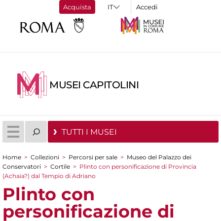
Acquista
Accedi
MUSEI CAPITOLINI
TUTTI I MUSEI
Home
>
Collezioni
>
Percorsi per sale
>
Museo del Palazzo dei
Tu sei qui
Conservatori
>
Cortile
>
Plinto con personificazione di Provincia
(Achaia?) dal Tempio di Adriano
Plinto con
personificazione di