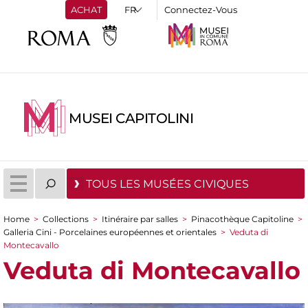
ACHAT
Connectez-Vous
MUSEI CAPITOLINI
TOUS LES MUSÉES CIVIQUES
Home
>
Collections
>
Itinéraire par salles
>
Pinacothèque Capitoline
>
You are here
Galleria Cini - Porcelaines européennes et orientales
>
Veduta di
Montecavallo
Veduta di Montecavallo