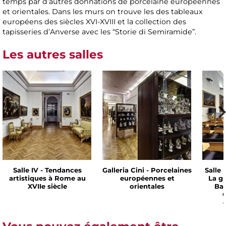
temps par d’autres donnations de porcelaine européennes
et orientales. Dans les murs on trouve les des tableaux
européens des siècles XVI-XVIII et la collection des
tapisseries d’Anverse avec les “Storie di Semiramide”.
Les autres salles
Salle IV - Tendances
Galleria Cini - Porcelaines
Salle 
artistiques à Rome au
européennes et
La g
XVIIe siècle
orientales
Bar
C