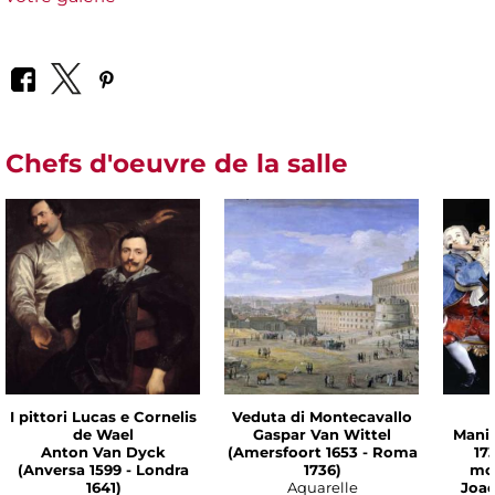
Chefs d'oeuvre de la salle
I pittori Lucas e Cornelis
Veduta di Montecavallo
de Wael
Gaspar Van Wittel
Manif
Anton Van Dyck
(Amersfoort 1653 - Roma
17
(Anversa 1599 - Londra
1736)
mod
1641)
Aquarelle
Joac