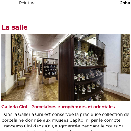
Peinture
Joha
La salle
Galleria Cini - Porcelaines européennes et orientales
Dans la Galleria Cini est conservée la precieuse collection de
porcelaine donnée aux musées Capitolini par le compte
Francesco Cini dans 1881, augmentée pendant le cours du