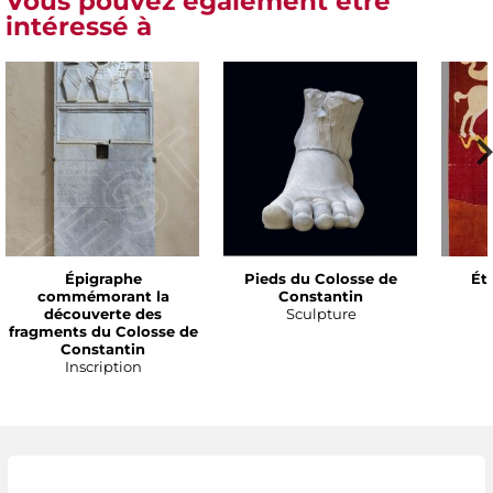
Vous pouvez également être
intéressé à
Épigraphe
Pieds du Colosse de
Ét
commémorant la
Constantin
découverte des
Sculpture
fragments du Colosse de
Constantin
Inscription