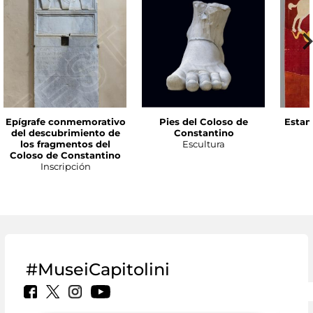
Epígrafe conmemorativo
Pies del Coloso de
Estan
del descubrimiento de
Constantino
los fragmentos del
Escultura
Coloso de Constantino
Inscripción
#MuseiCapitolini