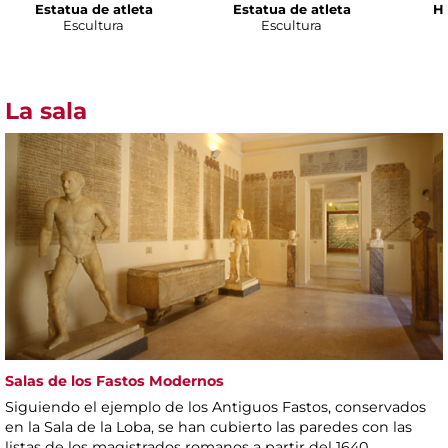
Estatua de atleta
Estatua de atleta
H
Escultura
Escultura
La sala
Salas de los Fastos Modernos
Siguiendo el ejemplo de los Antiguos Fastos, conservados
en la Sala de la Loba, se han cubierto las paredes con las
listas de los magistrados romanos a partir del 1640.