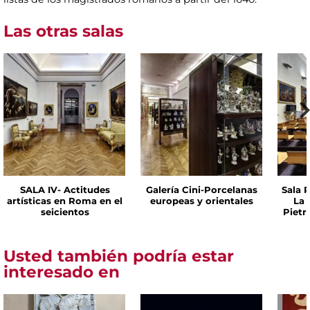
Las otras salas
SALA IV- Actitudes
Galería Cini-Porcelanas
Sala P
artísticas en Roma en el
europeas y orientales
La 
seicientos
Pietr
Usted también podría estar
interesado en