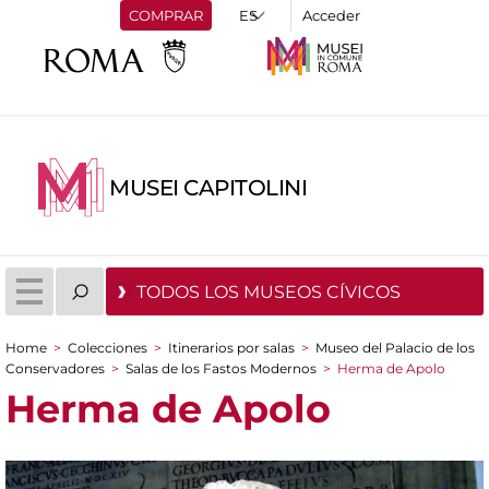
COMPRAR
Acceder
MUSEI CAPITOLINI
TODOS LOS MUSEOS CÍVICOS
Home
>
Colecciones
>
Itinerarios por salas
>
Museo del Palacio de los
You are here
Conservadores
>
Salas de los Fastos Modernos
>
Herma de Apolo
Herma de Apolo