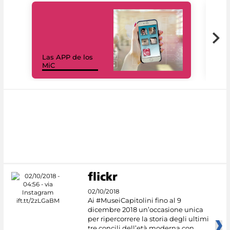
Las APP de los
I Mi
MiC
net
02/10/2018
Ai #MuseiCapitolini fino al 9
dicembre 2018 un’occasione unica
per ripercorrere la storia degli ultimi
tre concili dell’età moderna con