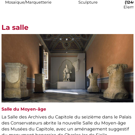
Mosaïque/Marquetterie
Sculpture
(1240
Eleme
La salle
Salle du Moyen-âge
La Salle des Archives du Capitole du seizième dans le Palais
des Conservateurs abrite la nouvelle Salle du Moyen-âge
des Musées du Capitole, avec un aménagement suggestif
du monument honoraire de Charles Ier de Sicile.