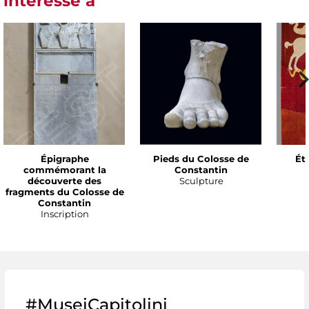
intéressé à
Épigraphe
Pieds du Colosse de
Ét
commémorant la
Constantin
découverte des
Sculpture
fragments du Colosse de
Constantin
Inscription
#MuseiCapitolini