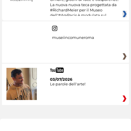
La nuova nuova teca progettata da
#RichardMeier per il Museo
dell'#AraPacis è modulata sul
museiincomuneroma
03/07/2026
Le parole dell'arte!