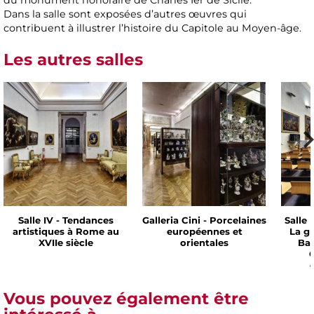
Dans la salle sont exposées d’autres œuvres qui
contribuent à illustrer l’histoire du Capitole au Moyen-âge.
Les autres salles
Salle IV - Tendances
Galleria Cini - Porcelaines
Salle 
artistiques à Rome au
européennes et
La g
XVIIe siècle
orientales
Bar
C
Vous pouvez également être