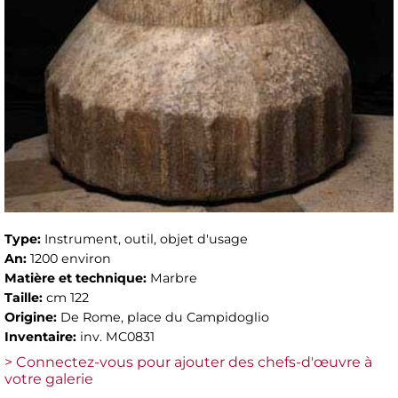
Type:
Instrument, outil, objet d'usage
An:
1200 environ
Matière et technique:
Marbre
Taille:
cm 122
Origine:
De Rome, place du Campidoglio
Inventaire:
inv. MC0831
> Connectez-vous pour ajouter des chefs-d'œuvre à
votre galerie