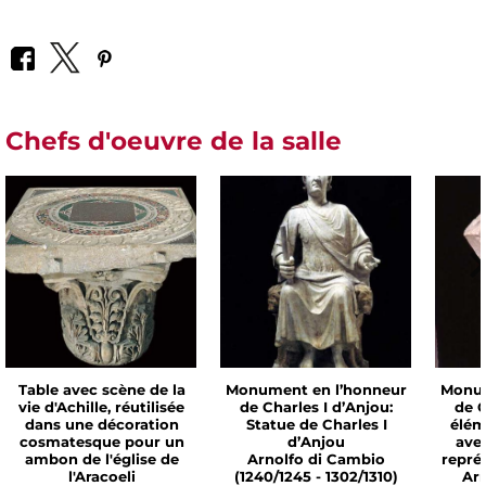
Chefs d'oeuvre de la salle
Table avec scène de la
Monument en l’honneur
Monum
vie d'Achille, réutilisée
de Charles I d’Anjou:
de C
dans une décoration
Statue de Charles I
élém
cosmatesque pour un
d’Anjou
avec
ambon de l'église de
Arnolfo di Cambio
repré
l'Aracoeli
(1240/1245 - 1302/1310)
Ar