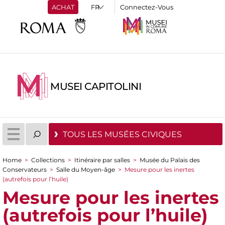
ACHAT
Connectez-Vous
MUSEI CAPITOLINI
TOUS LES MUSÉES CIVIQUES
Home
>
Collections
>
Itinéraire par salles
>
Musée du Palais des
You are here
Conservateurs
>
Salle du Moyen-âge
>
Mesure pour les inertes
(autrefois pour l’huile)
Mesure pour les inertes
(autrefois pour l’huile)