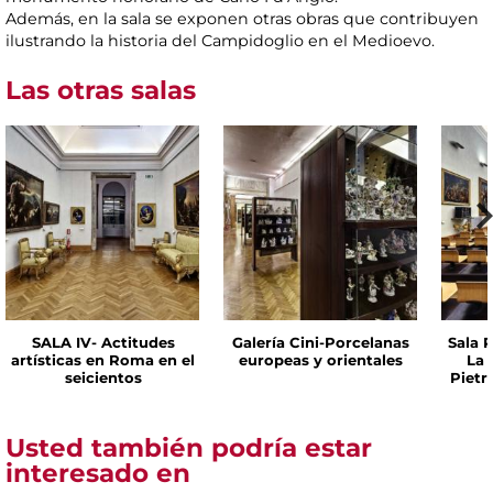
Además, en la sala se exponen otras obras que contribuyen
ilustrando la historia del Campidoglio en el Medioevo.
Las otras salas
SALA IV- Actitudes
Galería Cini-Porcelanas
Sala P
artísticas en Roma en el
europeas y orientales
La 
seicientos
Pietr
Usted también podría estar
interesado en