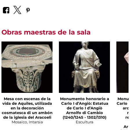
Obras maestras de la sala
Mesa con escenas de la
Monumento honorario a
Monum
vida de Aquiles, utilizada
Carlo I d’Angiò: Estatua
Carlo 
en la decoración
de Carlo I d’Angiò
arq
cosmatesca di un ambón
Arnolfo di Cambio
r
de la iglesia del Aracoeli
(1240/1245 - 1302/1310)
re
Mosaico, Intarsia
Escultura
Ar