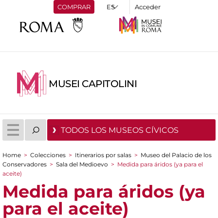
COMPRAR
Acceder
MUSEI CAPITOLINI
TODOS LOS MUSEOS CÍVICOS
Home
>
Colecciones
>
Itinerarios por salas
>
Museo del Palacio de los
You are here
Conservadores
>
Sala del Medioevo
>
Medida para áridos (ya para el
aceite)
Medida para áridos (ya
para el aceite)