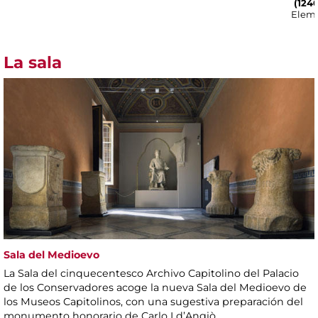
(1240
Eleme
La sala
Sala del Medioevo
La Sala del cinquecentesco Archivo Capitolino del Palacio
de los Conservadores acoge la nueva Sala del Medioevo de
los Museos Capitolinos, con una sugestiva preparación del
monumento honorario de Carlo I d’Angiò.