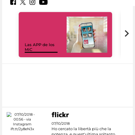
Las APP de los
I Mi
MiC
net
07/10/2018
Ho cercato la libertà più che la
potenza, e quest'ultima soltanto