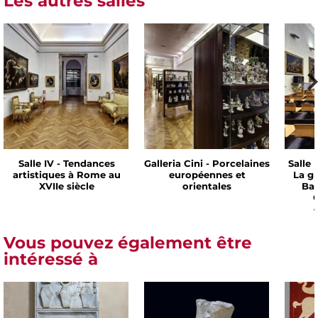
Les autres salles
Salle IV - Tendances
Galleria Cini - Porcelaines
Salle 
artistiques à Rome au
européennes et
La g
XVIIe siècle
orientales
Bar
C
Vous pouvez également être
intéressé à