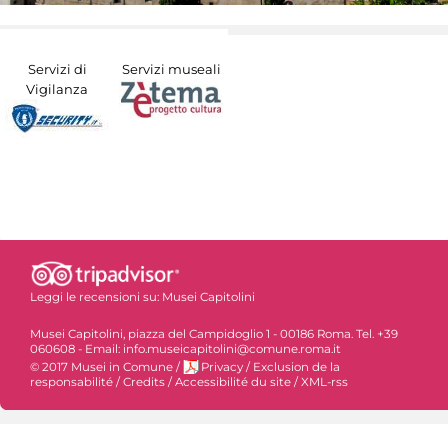
Servizi di
Servizi museali
Vigilanza
Leggi le recensioni su:
Musei Capitolini
Musei Capitolini, piazza del Campidoglio 1 - 00186 Roma. Tel. +39
060608 - Email: info.museicapitolini@comune.roma.it
© 2017 Musei in Comune
/
Privacy
/
Exclusion de la
responsabilité
/
Credits
/
Accessibilité du site
/
XML-rss