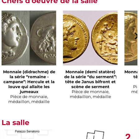
Chefs d'oeuvre de la salle
Monnaie (didrachme) de
Monnaie (demi statère)
Monnai
la série “romaine -
de la série “du serment”:
tê
campane”: Hercule et la
tête de Janus bifront et
louve qui allaite les
scène de serment
Pi
jumeaux
Pièce de monnaie,
méd
Pièce de monnaie,
médaillon, médaille
médaillon, médaille
La salle