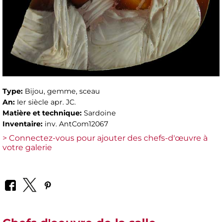
Type:
Bijou, gemme, sceau
An:
Ier siècle apr. JC.
Matière et technique:
Sardoine
Inventaire:
inv. AntCom12067
> Connectez-vous pour ajouter des chefs-d'œuvre à
votre galerie