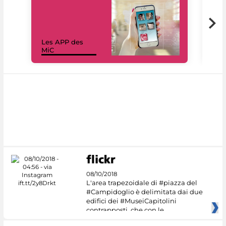
Les APP des
Les
MiC
rés
08/10/2018
L'area trapezoidale di #piazza del
#Campidoglio è delimitata dai due
edifici dei #MuseiCapitolini
contrapposti, che con le