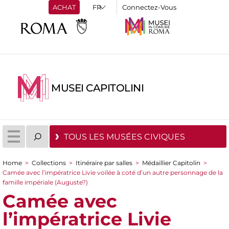
ACHAT
Connectez-Vous
MUSEI CAPITOLINI
TOUS LES MUSÉES CIVIQUES
Home
>
Collections
>
Itinéraire par salles
>
Médaillier Capitolin
>
You are here
Camée avec l’impératrice Livie voilée à coté d’un autre personnage de la
famille impériale (Auguste?)
Camée avec
l’impératrice Livie