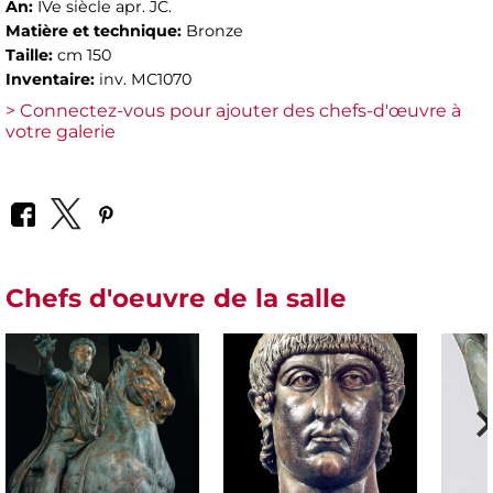
An:
IVe siècle apr. JC.
Matière et technique:
Bronze
Taille:
cm 150
Inventaire:
inv. MC1070
> Connectez-vous pour ajouter des chefs-d'œuvre à
votre galerie
Chefs d'oeuvre de la salle