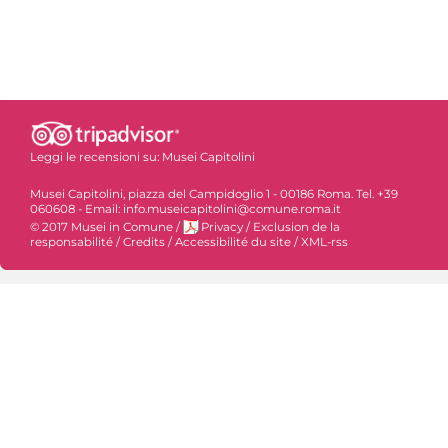
Leggi le recensioni su:
Musei Capitolini
Musei Capitolini, piazza del Campidoglio 1 - 00186 Roma. Tel. +39
060608 - Email: info.museicapitolini@comune.roma.it
© 2017 Musei in Comune
/
Privacy
/
Exclusion de la
responsabilité
/
Credits
/
Accessibilité du site
/
XML-rss