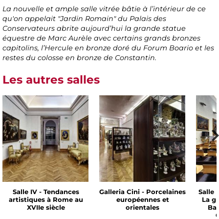
La nouvelle et ample salle vitrée bâtie à l’intérieur de ce
qu'on appelait "Jardin Romain" du Palais des
Conservateurs abrite aujourd’hui la grande statue
équestre de Marc Aurèle avec certains grands bronzes
capitolins, l’Hercule en bronze doré du Forum Boario et les
restes du colosse en bronze de Constantin.
Les autres salles
Salle IV - Tendances
Galleria Cini - Porcelaines
Salle 
artistiques à Rome au
européennes et
La g
XVIIe siècle
orientales
Bar
C