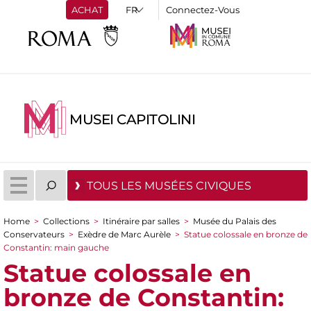
ACHAT
Connectez-Vous
MUSEI CAPITOLINI
TOUS LES MUSÉES CIVIQUES
Home
>
Collections
>
Itinéraire par salles
>
Musée du Palais des
You are here
Conservateurs
>
Exèdre de Marc Aurèle
>
Statue colossale en bronze de
Constantin: main gauche
Statue colossale en
bronze de Constantin: