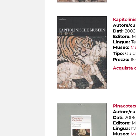
Kapitolin
Autore/cu
Dati:
2006, 
Editore:
M
Lingua:
T
Museo:
Mu
Tipo:
Guid
Prezzo:
15
Acquista o
Pinacoteca
Autore/cu
Dati:
2006, 
Editore:
M
Lingua:
It
Museo:
Mu