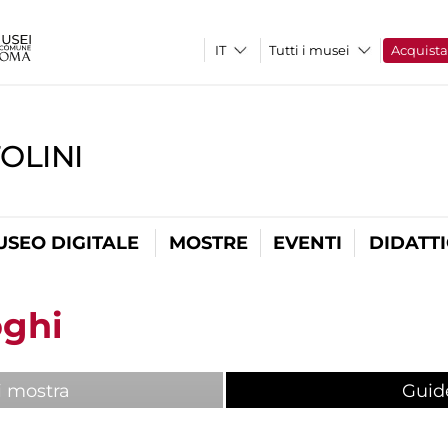
Tutti i musei
Acquist
OLINI
USEO DIGITALE
MOSTRE
EVENTI
DIDATT
oghi
i mostra
Guid