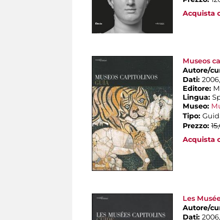
Acquista o
Museos cap
Autore/cu
Dati:
2006, 
Editore:
M
Lingua:
S
Museo:
Mu
Tipo:
Guid
Prezzo:
15
Acquista o
Les Musées
Autore/cu
Dati:
2006, 