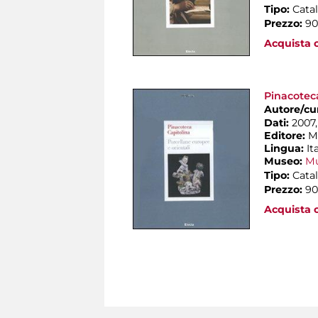
Tipo:
Catal
Prezzo:
90
Acquista o
Pinacoteca
Autore/cu
Dati:
2007, 
Editore:
M
Lingua:
It
Museo:
Mu
Tipo:
Catal
Prezzo:
90
Acquista o
Pagine