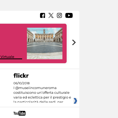
Google Arts &
 Virtuale
Culture
06/10/2018
I @museiincomuneroma
costituiscono un’offerta culturale
varia ed eclettica per il prestigio e
la particolarità delle sedi, per