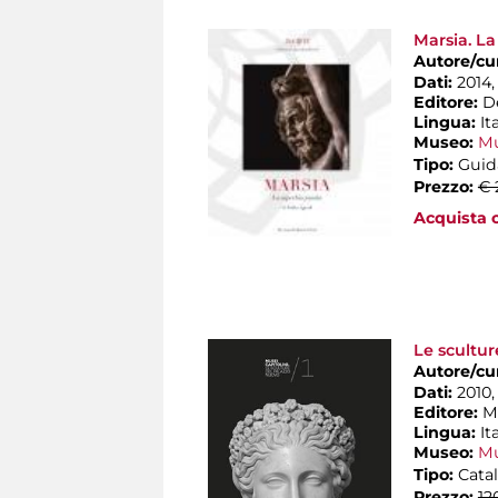
Marsia. La
Autore/cu
Dati:
2014, 
Editore:
D
Lingua:
It
Museo:
Mu
Tipo:
Guid
Prezzo:
€ 
Acquista o
Le scultur
Autore/cu
Dati:
2010, 
Editore:
M
Lingua:
It
Museo:
Mu
Tipo:
Catal
Prezzo:
12