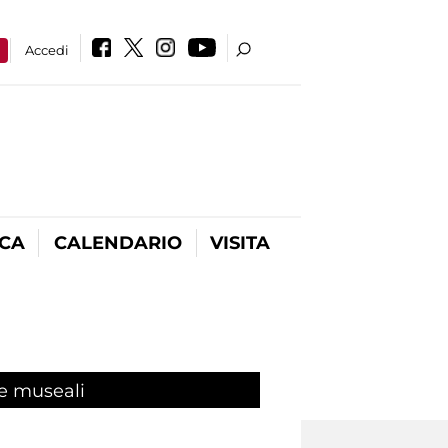
a
Accedi
ICA
CALENDARIO
VISITA
e museali
(scheda attiva)