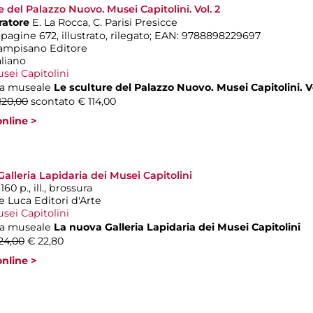
e del Palazzo Nuovo. Musei Capitolini. Vol. 2
ratore
E. La Rocca, C. Parisi Presicce
 pagine 672, illustrato, rilegato; EAN: 9788898229697
ampisano Editore
aliano
sei Capitolini
a museale
Le sculture del Palazzo Nuovo. Musei Capitolini. Vo
120,00
scontato € 114,00
nline >
alleria Lapidaria dei Musei Capitolini
160 p., ill., brossura
e Luca Editori d'Arte
sei Capitolini
a museale
La nuova Galleria Lapidaria dei Musei Capitolini
24,00
€ 22,80
nline >