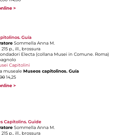
nline >
itolinos. Guía
ratore
Sommella Anna M.
215 p., ill., brossura
ondadori Electa (collana Musei in Comune. Roma)
pagnolo
sei Capitolini
a museale
Museos capitolinos. Guía
,00
14,25
nline >
 Capitolins. Guide
ratore
Sommella Anna M.
215 p., ill., brossura