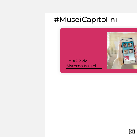
#MuseiCapitolini
Le APP del
Sistema Musei